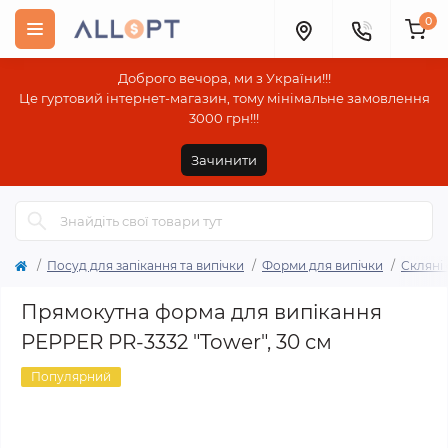
0
Доброго вечора, ми з України!!!
Це гуртовий інтернет-магазин, тому мінімальне замовлення
3000 грн!!!
Зачинити
Посуд для запікання та випічки
Форми для випічки
Скляні
Прямокутна форма для випікання
PEPPER PR-3332 "Tower", 30 см
Популярний