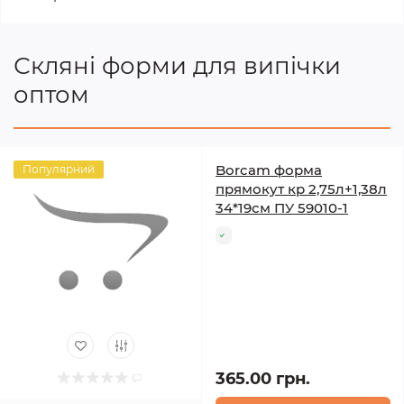
Скляні форми для випічки
оптом
Borcam форма
Популярний
прямокут кр 2,75л+1,38л
34*19см ПУ 59010-1
365.00 грн.