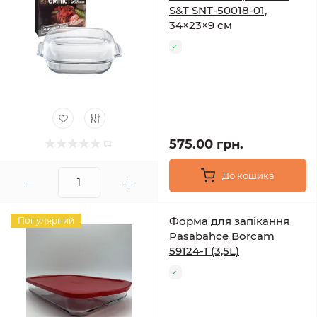
S&T SNT-50018-01,
34×23×9 см
575.00 грн.
До кошика
Форма для запікання
Популярний
Pasabahce Borcam
59124-1 (3,5L)