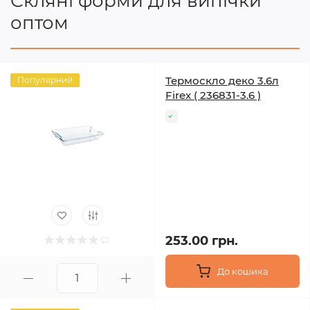
Скляні форми для випічки
оптом
Термоскло деко 3.6л
Популярний
Firex ( 236831-3.6 )
253.00 грн.
До кошика