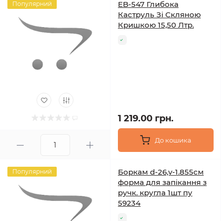
EB-547 Глибока
Популярний
Каструль Зі Скляною
Кришкою 15,50 Лтр.
1 219.00 грн.
До кошика
Боркам d-26,v-1.855см
Популярний
форма для запікання з
ручк. кругла 1шт пу
59234