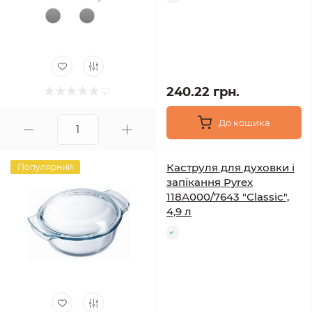
240.22 грн.
До кошика
Каструля для духовки і
Популярний
запікання Pyrex
118A000/7643 "Classic",
4,9 л