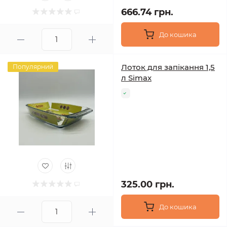
666.74 грн.
До кошика
Лоток для запікання 1,5
Популярний
л Simax
325.00 грн.
До кошика