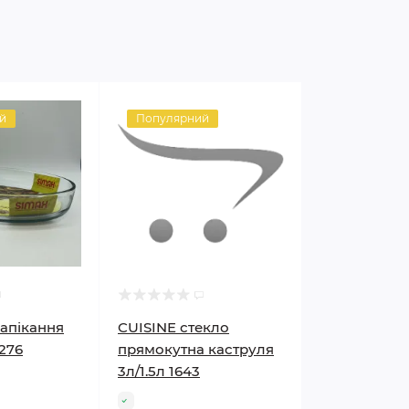
й
Популярний
запікання
CUISINE стекло
276
прямокутна каструля
3л/1.5л 1643