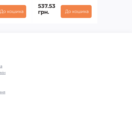
537.53
До кошика
грн.
До кошика
ка
мін
ння