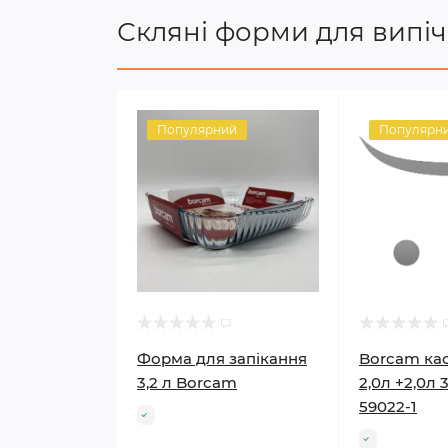
Скляні форми для випі
Популярний
Популярн
Форма для запікання
Borcam ка
3,2 л Borcam
2,0л +2,0л
59022-1