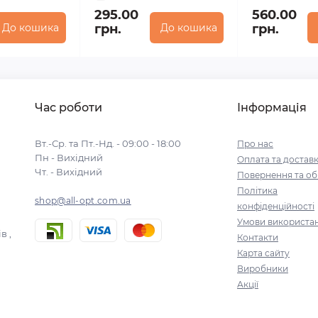
295.00
560.00
До кошика
грн.
До кошика
грн.
Час роботи
Інформація
Вт.-Ср. та Пт.-Нд. - 09:00 - 18:00
Про нас
Пн - Вихідний
Оплата та достав
Чт. - Вихідний
Повернення та об
Політика
shop@all-opt.com.ua
конфіденційності
Умови використа
в ,
Контакти
Карта сайту
Виробники
Акції