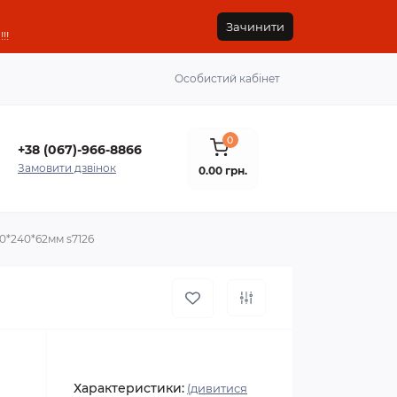
Зачинити
!!
Особистий кабінет
0
+38 (067)-966-8866
Замовити дзвінок
0.00 грн.
0*240*62мм s7126
Характеристики:
(дивитися