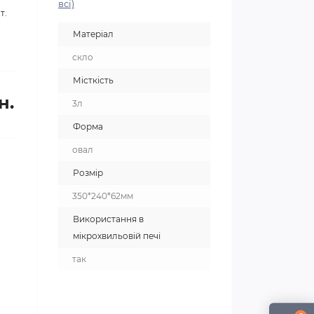
всі)
т.
Матеріал
скло
Місткість
н.
3л
Форма
овал
Розмір
350*240*62мм
Використання в
мікрохвильовій печі
так