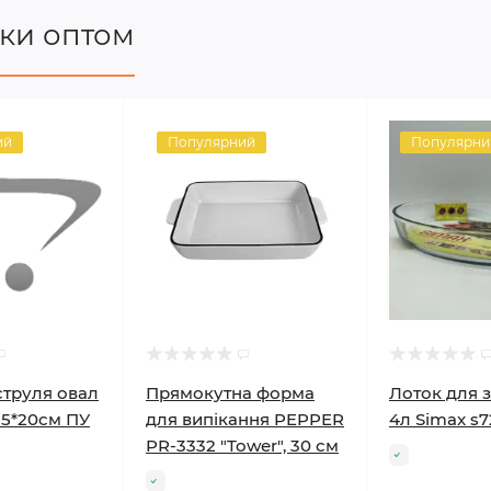
чки оптом
ий
Популярний
Популярни
струля овал
Прямокутна форма
Лоток для 
 35*20см ПУ
для випікання PEPPER
4л Simax s7
PR-3332 "Tower", 30 см