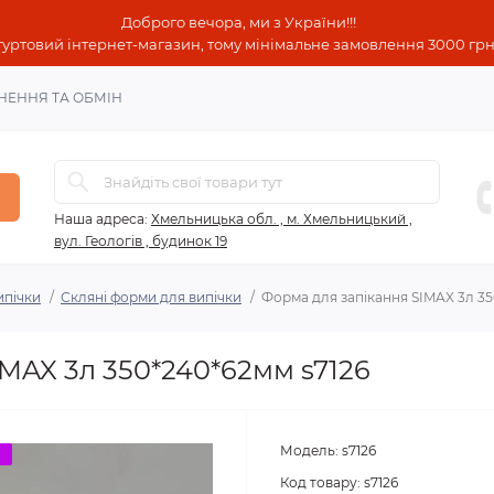
Доброго вечора, ми з України!!!
гуртовий інтернет-магазин, тому мінімальне замовлення 3000 грн!
НЕННЯ ТА ОБМІН
Наша адреса:
Хмельницька обл. , м. Хмельницький ,
вул. Геологів , будинок 19
ипічки
Скляні форми для випічки
Форма для запікання SIMAX 3л 35
MAX 3л 350*240*62мм s7126
Модель:
s7126
о
Код товару:
s7126