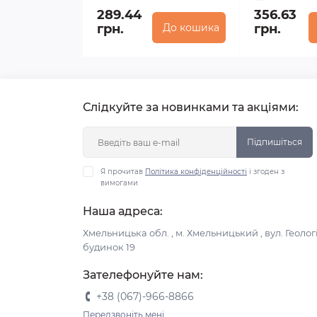
289.44
356.63
грн.
До кошика
грн.
Слідкуйте за новинками та акціями:
Підпишіться
Я прочитав
Політика конфіденційності
і згоден з
вимогами
Наша адреса:
Хмельницька обл. , м. Хмельницький , вул. Геологі
будинок 19
Зателефонуйте нам:
+38 (067)-966-8866
Передзвоніть мені