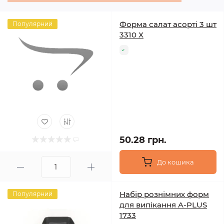
Форма салат асорті 3 шт
Популярний
3310 Х
50.28 грн.
До кошика
Набір рознімних форм
Популярний
для випікання A-PLUS
1733