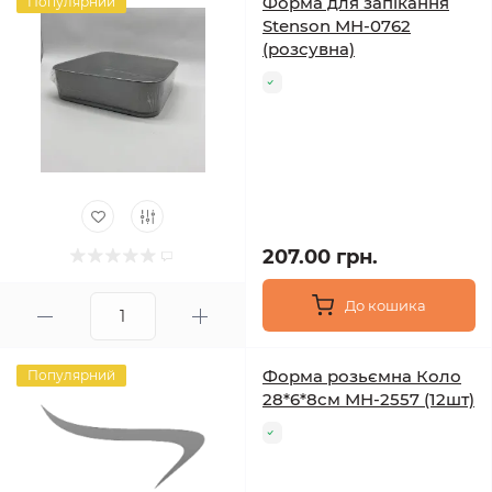
Форма для запікання
Популярний
Stenson МН-0762
(розсувна)
207.00 грн.
До кошика
Форма розьємна Коло
Популярний
28*6*8см МН-2557 (12шт)