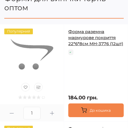
оптом
Форма раземна
Популярний
мармурове покриття
22*6*8см МН-3776 (12шт)
184.00 грн.
До кошика