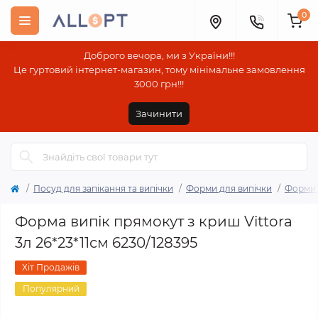
0
Доброго вечора, ми з України!!!
Це гуртовий інтернет-магазин, тому мінімальне замовлення
3000 грн!!!
Зачинити
Посуд для запікання та випічки
Форми для випічки
Форми 
Форма випік прямокут з криш Vittora
3л 26*23*11см 6230/128395
Хіт Продажів
Популярний