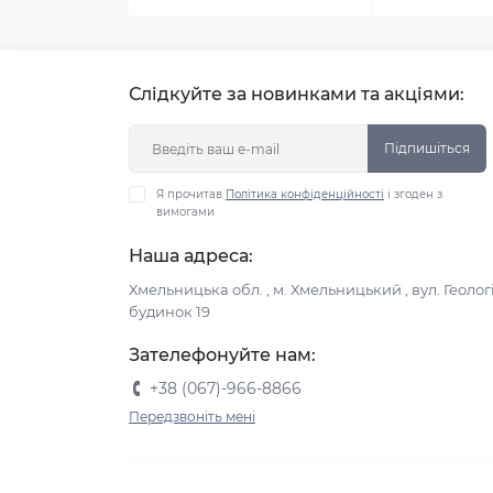
Слідкуйте за новинками та акціями:
Підпишіться
Я прочитав
Політика конфіденційності
і згоден з
вимогами
Наша адреса:
Хмельницька обл. , м. Хмельницький , вул. Геологі
будинок 19
Зателефонуйте нам:
+38 (067)-966-8866
Передзвоніть мені