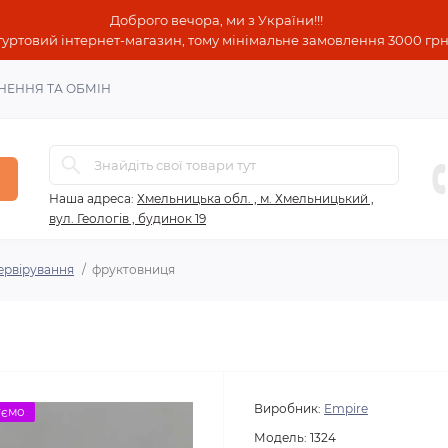
Доброго вечора, ми з України!!!
гуртовий інтернет-магазин, тому мінімальне замовлення 3000 грн!
НЕННЯ ТА ОБМІН
Наша адреса:
Хмельницька обл. , м. Хмельницький ,
вул. Геологів , будинок 19
ервірування
фруктовниця
Виробник:
Empire
уємо
Модель:
1324