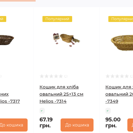
ий
Популярний
Популярни
Кошик для хліба
Кошик для 
чних
овальний 25×13 см
овальний 20
ios -7317
Helios -7314
-7349
67.19
95.00
До кошика
грн.
До кошика
грн.