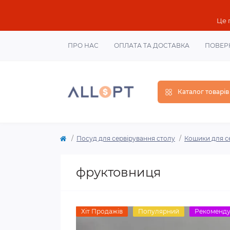
Це 
ПРО НАС
ОПЛАТА ТА ДОСТАВКА
ПОВЕР
Каталог товарів
Посуд для сервірування столу
Кошики для с
фруктовниця
Хіт Продажів
Популярний
Рекоменд