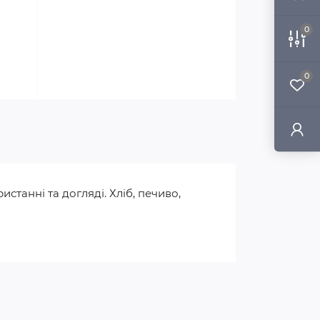
0
0
танні та догляді. Хліб, печиво,