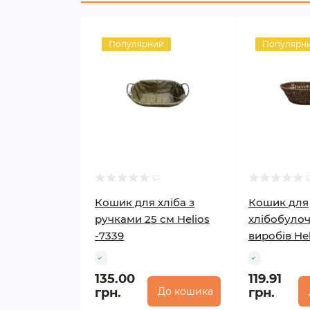
Популярний
Популярн
Кошик для хліба з
Кошик для
ручками 25 см Helios
хлібобуло
-7339
виробів Hel
135.00
119.91
грн.
До кошика
грн.