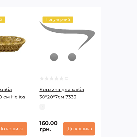
й
Популярний
хліба
Корзина для хліба
 см Helios
30*20*7см 7333
160.00
До кошика
грн.
До кошика