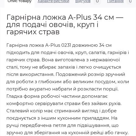
0
0
Опис товару
Характеристики
Відгуків
Питання
Гарнірна ложка A-Plus 34 см —
для подачі овочів, круп і
гарячих страв
Гарнірна ложка A-Plus 0231 довжиною 34 см
підходить для подачі овочів, круп, салатів, гарнірів і
гарячих страв. Вона виготовлена з нержавіючої
сталі, тому не вбирає запахів і легко очищується
після використання. Подовжений розмір зручний
для роботи з глибоким або великим посудом, коли
потрібно акуратно набрати й розкласти порції.
Гладка форма робочої частини допомагає
комфортно сервірувати страви без зайвих рухів.
Сталевий колір має стриманий вигляд і добре
поєднується з іншим кухонним приладдям. На
ручці передбачена петля для підвішування, що
зручно для зберігання на кухонній рейці або гачку.