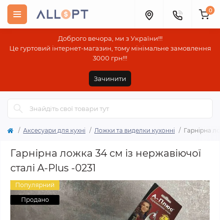
0
Доброго вечора, ми з України!!!
Це гуртовий інтернет-магазин, тому мінімальне замовлення
3000 грн!!!
Зачинити
Аксесуари для кухні
Ложки та виделки кухонні
Гарнірна ло
Гарнірна ложка 34 см із нержавіючої
сталі A-Plus -0231
Популярний
Продано