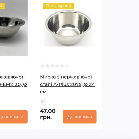
й
Популярний
ржавіючої
Миска з нержавіючої
e EM2130, Ø
сталі A-Plus 2075, Ø 24
см
47.00
До кошика
грн.
До кошика