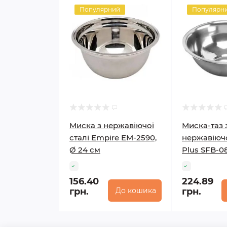
Популярний
Популярн
Миска з нержавіючої
Миска-таз 
сталі Empire EM-2590,
нержавіючо
Ø 24 см
Plus SFB-0
156.40
224.89
грн.
До кошика
грн.