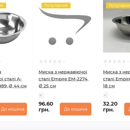
ий
Популярний
Популярни
з
Миска з нержавіючої
Миска з не
ї сталі A-
сталі Empire EM-2274,
сталі Empir
889, Ø 44 см
Ø 25 см
18 см
96.60
32.20
До кошика
грн.
До кошика
грн.