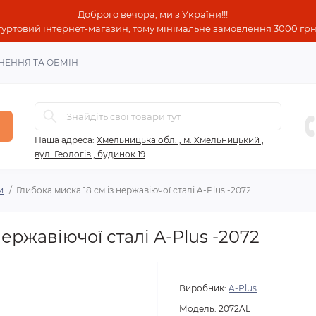
Доброго вечора, ми з України!!!
гуртовий інтернет-магазин, тому мінімальне замовлення 3000 грн!
НЕННЯ ТА ОБМІН
Наша адреса:
Хмельницька обл. , м. Хмельницький ,
вул. Геологів , будинок 19
и
Глибока миска 18 см із нержавіючої сталі A-Plus -2072
нержавіючої сталі A-Plus -2072
Виробник:
A-Plus
Модель:
2072AL