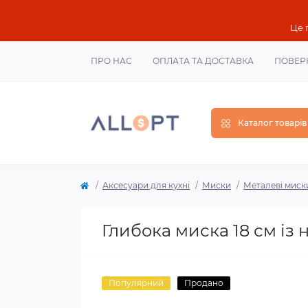
Це 
ПРО НАС
ОПЛАТА ТА ДОСТАВКА
ПОВЕР
Каталог товарів
Аксесуари для кухні
Миски
Металеві миск
Глибока миска 18 см із 
Популярний
Продано