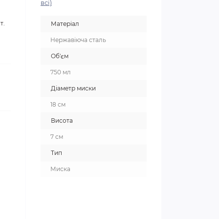
всі)
т.
Матеріал
Нержавіюча сталь
Об'єм
750 мл
Діаметр миски
18 см
Висота
7 см
Тип
Миска