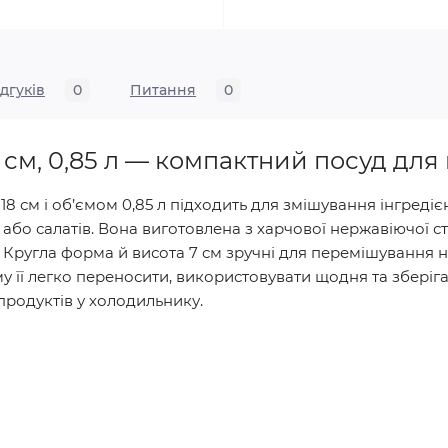
ідгуків
0
Питання
0
 см, 0,85 л — компактний посуд для
8 см і об’ємом 0,85 л підходить для змішування інгредіє
и або салатів. Вона виготовлена з харчової нержавіючої с
. Кругла форма й висота 7 см зручні для перемішування н
му її легко переносити, використовувати щодня та зберіга
продуктів у холодильнику.