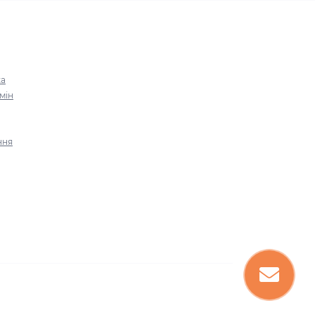
ка
мін
ння