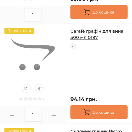
До кошика
Carafe графін для вина
Популярний
500 мл 0197
94.14 грн.
До кошика
Скляний глечик Bistro
Популярний