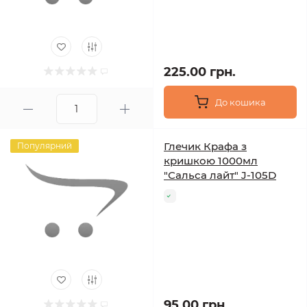
225.00 грн.
До кошика
Глечик Крафа з
Популярний
кришкою 1000мл
"Сальса лайт" J-105D
95.00 грн.