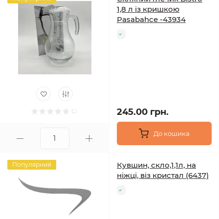
1,8 л із кришкою
Pasabahce -43934
245.00 грн.
До кошика
Кувшин, скло,1,1л, на
Популярний
ніжці, віз кристал (6437)