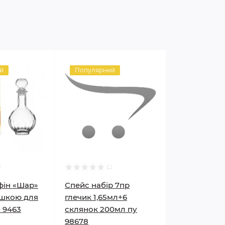
й
Популярний
фін «Шар»
Спейс набір 7пр
ишкою для
глечик 1,65мл+6
a 9463
склянок 200мл пу
98678