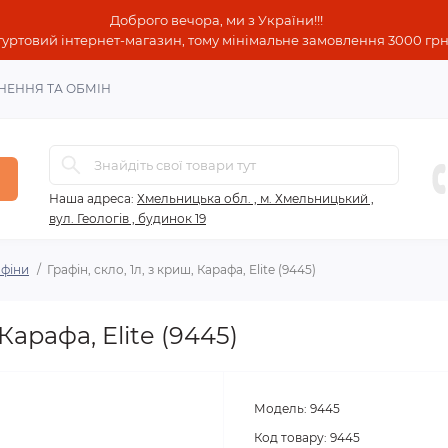
Доброго вечора, ми з України!!!
гуртовий інтернет-магазин, тому мінімальне замовлення 3000 грн!
НЕННЯ ТА ОБМІН
Наша адреса:
Хмельницька обл. , м. Хмельницький ,
вул. Геологів , будинок 19
афіни
Графін, скло, 1л, з криш, Карафа, Elite (9445)
 Карафа, Elite (9445)
Модель:
9445
Код товару:
9445