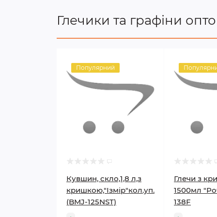
Глечики та графіни опт
Популярний
Популярн
Кувшин, скло,1,8 л,з
Глечи з к
кришкою,"Ізмір"кол.уп.
1500мл "Ро
(BMJ-125NST)
138F