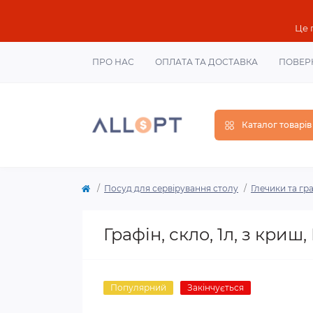
Це 
ПРО НАС
ОПЛАТА ТА ДОСТАВКА
ПОВЕР
Каталог товарів
Посуд для сервірування столу
Глечики та гр
Графін, скло, 1л, з криш,
Популярний
Закінчується