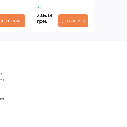
236.13
До кошика
грн.
До кошика
ка
мін
ння