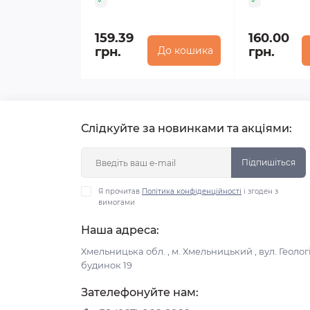
159.39
160.00
грн.
До кошика
грн.
Слідкуйте за новинками та акціями:
Підпишіться
Я прочитав
Політика конфіденційності
і згоден з
вимогами
Наша адреса:
Хмельницька обл. , м. Хмельницький , вул. Геологі
будинок 19
Зателефонуйте нам: