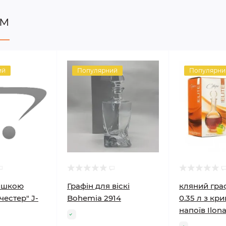
ом
ий
Популярний
Популярни
ришкою
Графін для віскі
кляний гра
честер" J-
Bohemia 2914
0.35 л з кр
напоїв Ilon