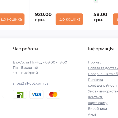
920.00
58.00
До кошика
грн.
До кошика
грн.
Час роботи
Інформація
Вт.-Ср. та Пт.-Нд. - 09:00 - 18:00
Про нас
Пн - Вихідний
Оплата та достав
Чт. - Вихідний
Повернення та об
Політика
shop@all-opt.com.ua
конфіденційності
Умови використа
в ,
Контакти
Карта сайту
Виробники
Акції