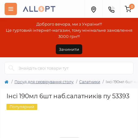
0
Доброго вечора, ми з України!!!
Це гуртовий інтернет-магазин, тому мінімальне замовлення
3000 грн!!!
Зачинити
Посуд для сервірування столу
Салатники
Інсі 190мл 6шт н
Інсі 190мл 6шт наб.салатників пу 53393
Популярний