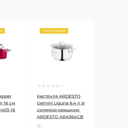
й
Популярний
epper
Каструля ARDESTO
 л 16 см
Gemini Liguria 6.4 л зі
2403-16
скляною кришкою
ARDESTO AR4364GB