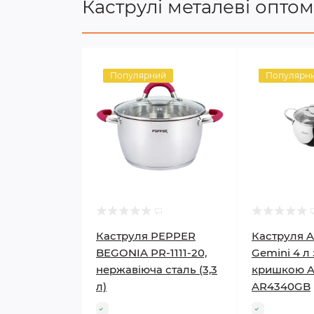
Каструлі металеві оптом
Популярний
Популярн
Каструля PEPPER
Каструля A
BEGONIA PR-1111-20,
Gemini 4 л
нержавіюча сталь (3,3
кришкою A
л)
AR4340GB