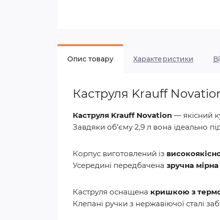
Опис товару
Характеристики
В
Каструля Krauff Novatio
Каструля Krauff Novation
— якісний к
Завдяки об’єму 2,9 л вона ідеально під
Корпус виготовлений із
високоякісно
Усередині передбачена
зручна мірна
Каструля оснащена
кришкою з термо
Клепані ручки з нержавіючої сталі заб