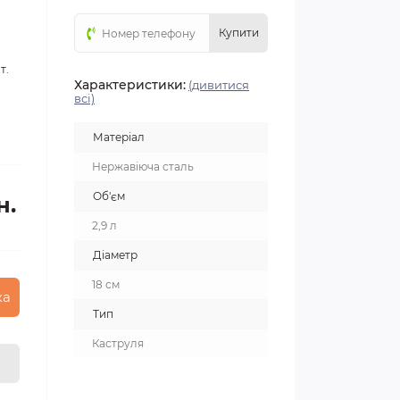
Купити
т.
Характеристики:
(дивитися
всі)
Матеріал
Нержавіюча сталь
Об'єм
н.
2,9 л
Діаметр
18 см
ка
Тип
Каструля