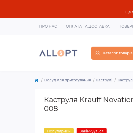
Це 
ПРО НАС
ОПЛАТА ТА ДОСТАВКА
ПОВЕР
Каталог товарів
Посуд для приготування
Каструлі
Каструл
Каструля Krauff Novatio
008
Популярний
Закінчується