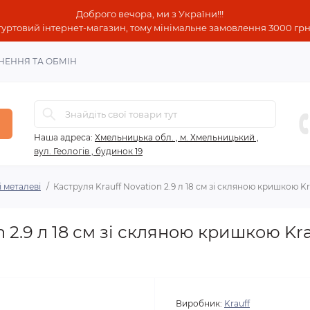
Доброго вечора, ми з України!!!
гуртовий інтернет-магазин, тому мінімальне замовлення 3000 грн!
НЕННЯ ТА ОБМІН
Наша адреса:
Хмельницька обл. , м. Хмельницький ,
вул. Геологів , будинок 19
і металеві
Каструля Krauff Novation 2.9 л 18 см зі скляною кришкою K
n 2.9 л 18 см зі скляною кришкою Kra
Виробник:
Krauff