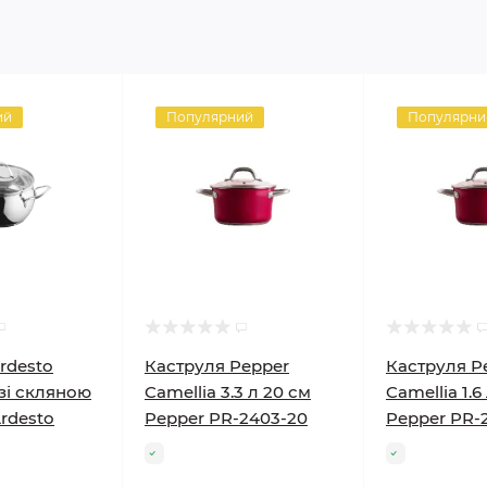
ий
Популярний
Популярни
rdesto
Каструля Pepper
Каструля P
 зі скляною
Camellia 3.3 л 20 см
Camellia 1.6
rdesto
Pepper PR-2403-20
Pepper PR-