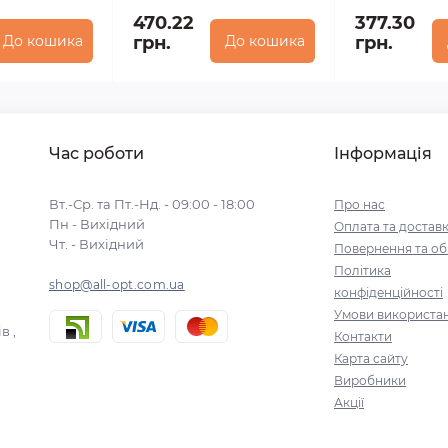
470.22
377.30
До кошика
грн.
До кошика
грн.
Час роботи
Інформація
Вт.-Ср. та Пт.-Нд. - 09:00 - 18:00
Про нас
Пн - Вихідний
Оплата та достав
Чт. - Вихідний
Повернення та об
Політика
shop@all-opt.com.ua
конфіденційності
Умови використа
в ,
Контакти
Карта сайту
Виробники
Акції