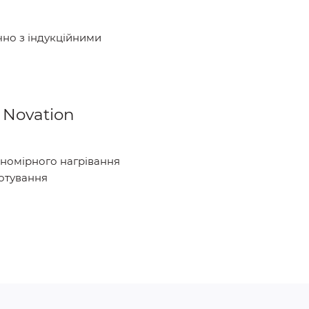
ючно з індукційними
 Novation
вномірного нагрівання
отування