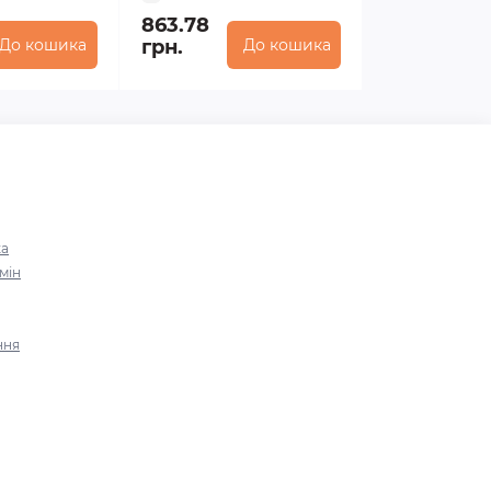
863.78
До кошика
грн.
До кошика
ка
мін
ння