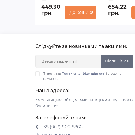
449.30
654.22
грн.
До кошика
грн.
Слідкуйте за новинками та акціями:
Підпишіться
Я прочитав
Політика конфіденційності
і згоден з
вимогами
Наша адреса:
Хмельницька обл. , м. Хмельницький , вул. Геологі
будинок 19
Зателефонуйте нам:
+38 (067)-966-8866
Передзвоніть мені