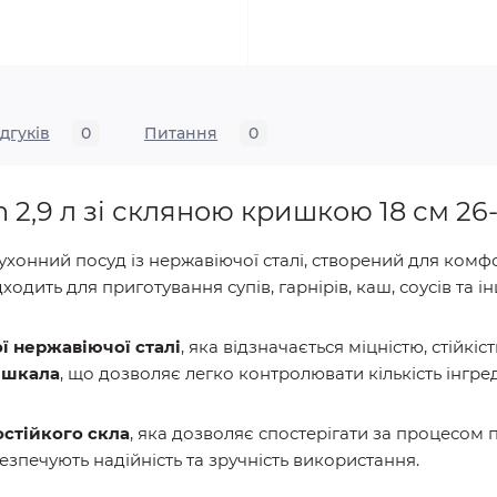
ідгуків
0
Питання
0
n 2,9 л зі скляною кришкою 18 см 26
ухонний посуд із нержавіючої сталі, створений для ком
ходить для приготування супів, гарнірів, каш, соусів та і
ї нержавіючої сталі
, яка відзначається міцністю, стійкіс
 шкала
, що дозволяє легко контролювати кількість інгред
стійкого скла
, яка дозволяє спостерігати за процесом 
езпечують надійність та зручність використання.