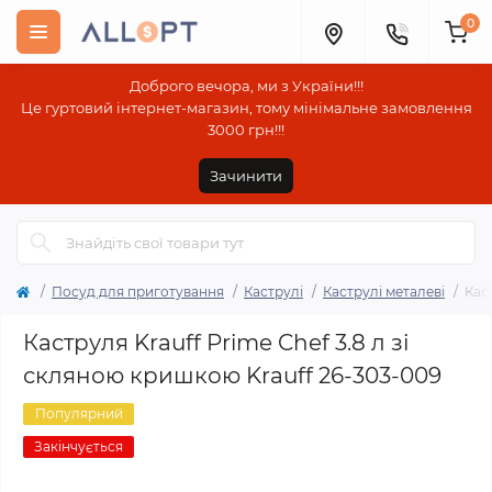
0
Доброго вечора, ми з України!!!
Це гуртовий інтернет-магазин, тому мінімальне замовлення
3000 грн!!!
Зачинити
Посуд для приготування
Каструлі
Каструлі металеві
Кас
Каструля Krauff Prime Chef 3.8 л зі
скляною кришкою Krauff 26-303-009
Популярний
Закінчується