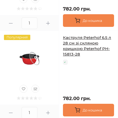
782.00 грн.
До кошика
Каструля Peterhof 6.5 л
Популярний
28 см зі скляною
кришкою Peterhof PH-
15813-28
782.00 грн.
До кошика