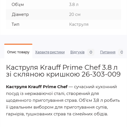
Об'єм
3.8 л
Діаметр
20 см
Тип
Каструля
0
0
Опис товару
Характеристики
Відгуків
Питання
Каструля Krauff Prime Chef 3.8 л
зі скляною кришкою 26-303-009
Каструля Krauff Prime Chef
— сучасний кухонний
посуд із нержавіючої сталі, створений для
щоденного приготування страв. Об’єм 3,8 л робить
її ідеальним вибором для приготування супів,
гарнірів, тушкованих страв та сімейних обідів.