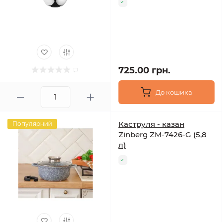
725.00 грн.
До кошика
Каструля - казан
Популярний
Zinberg ZM-7426-G (5,8
л)