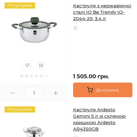
Каструля з нержавіючої
Популярний
сталі IQ Be Trendy IQ-
2044-20, 3.4 л
1 505.00 грн.
До кошика
Каструля Ardesto
Популярний
Gemini 5 л зі скляною
кришкою Ardesto
AR4350GB