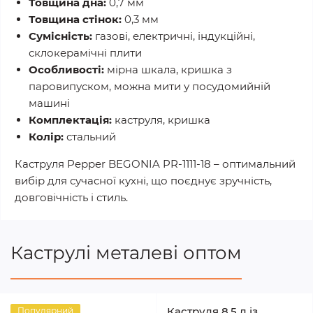
Товщина дна:
0,7 мм
Товщина стінок:
0,3 мм
Сумісність:
газові, електричні, індукційні,
склокерамічні плити
Особливості:
мірна шкала, кришка з
паровипуском, можна мити у посудомийній
машині
Комплектація:
каструля, кришка
Колір:
стальний
Каструля Pepper BEGONIA PR-1111-18 – оптимальний
вибір для сучасної кухні, що поєднує зручність,
довговічність і стиль.
Каструлі металеві оптом
Каструля 8,5 л із
Популярний