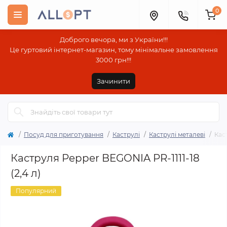
0
Доброго вечора, ми з України!!!
Це гуртовий інтернет-магазин, тому мінімальне замовлення
3000 грн!!!
Зачинити
Посуд для приготування
Каструлі
Каструлі металеві
Кас
Каструля Pepper BEGONIA PR-1111-18
(2,4 л)
Популярний