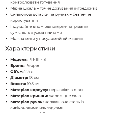
контролювати готування
Мірна шкала – точне дозування інгредієнтів
Силіконові вставки на ручках – безпечне
користування
Індукційне дно – рівномірне нагрівання і
сумісність з усіма плитами
Можна мити у посудомийній машині
Характеристики
Модель:
PR-1111-18
Бренд:
Pepper
Об’єм:
2,4 л
Діаметр:
18 см
Висота:
10,5 см
Матеріал корпусу:
нержавіюча сталь
Матеріал кришки:
жароміцне скло
Матеріал ручок:
нержавіюча сталь із
силіконовими накладками