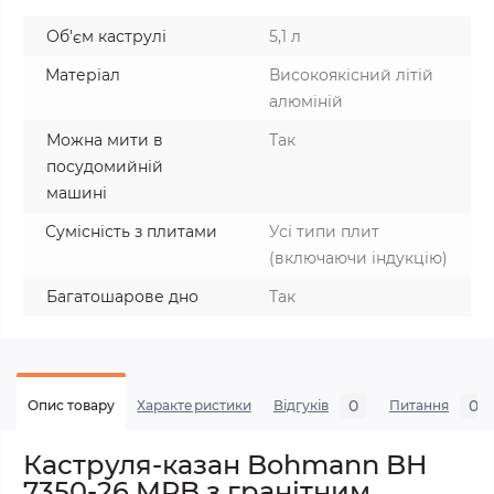
Об'єм каструлі
5,1 л
Матеріал
Високоякісний літій
алюміній
Можна мити в
Так
посудомийній
машині
Сумісність з плитами
Усі типи плит
(включаючи індукцію)
Багатошарове дно
Так
0
0
Опис товару
Характеристики
Відгуків
Питання
Каструля-казан Bohmann BH
7350-26 MRB з гранітним