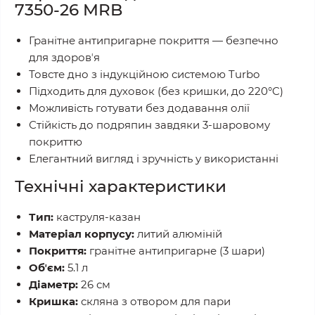
7350-26 MRB
Гранітне антипригарне покриття — безпечно
для здоровʼя
Товсте дно з індукційною системою Turbo
Підходить для духовок (без кришки, до 220°C)
Можливість готувати без додавання олії
Стійкість до подряпин завдяки 3-шаровому
покриттю
Елегантний вигляд і зручність у використанні
Технічні характеристики
Тип:
каструля-казан
Матеріал корпусу:
литий алюміній
Покриття:
гранітне антипригарне (3 шари)
Обʼєм:
5.1 л
Діаметр:
26 см
Кришка:
скляна з отвором для пари