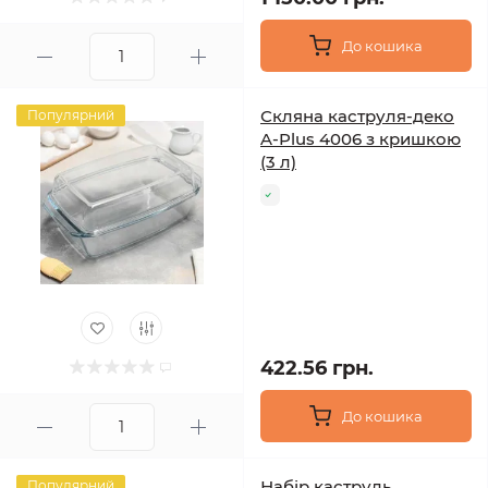
До кошика
Скляна каструля-деко
Популярний
A-Plus 4006 з кришкою
(3 л)
422.56 грн.
До кошика
Набір каструль
Популярний