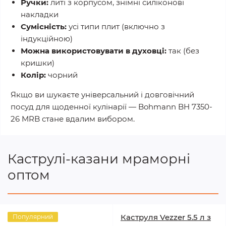
Ручки:
литі з корпусом, знімні силіконові
накладки
Сумісність:
усі типи плит (включно з
індукційною)
Можна використовувати в духовці:
так (без
кришки)
Колір:
чорний
Якщо ви шукаєте універсальний і довговічний
посуд для щоденної кулінарії — Bohmann BH 7350-
26 MRB стане вдалим вибором.
Каструлі-казани мраморні
оптом
Каструля Vezzer 5.5 л з
Популярний