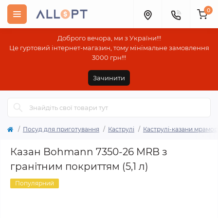
0
Доброго вечора, ми з України!!!
Це гуртовий інтернет-магазин, тому мінімальне замовлення
3000 грн!!!
Зачинити
Посуд для приготування
Каструлі
Каструлі-казани мрамор
Казан Bohmann 7350-26 MRB з
гранітним покриттям (5,1 л)
Популярний