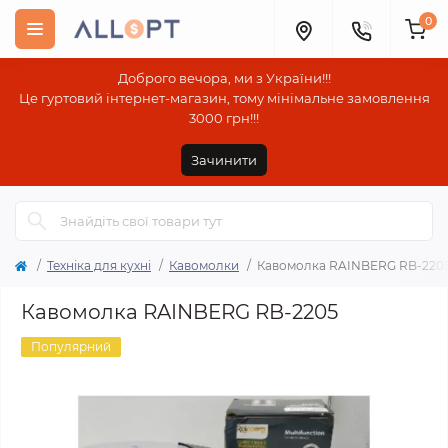
0
Доброго вечора, ми з України!!!
Це гуртовий інтернет-магазин, тому мінімальне замовлення
3000 грн!!!
Зачинити
Техніка для кухні
Кавомолки
Кавомолка RAINBERG RB-220
Кавомолка RAINBERG RB-2205
Популярний