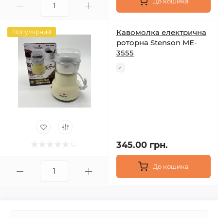
До кошика
Кавомолка електрична
Популярний
роторна Stenson ME-
3555
345.00 грн.
До кошика