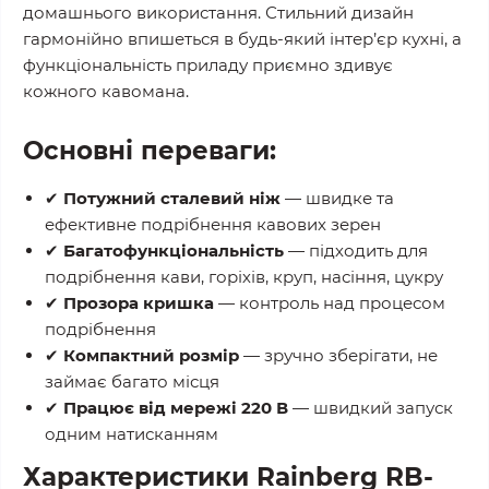
домашнього використання. Стильний дизайн
гармонійно впишеться в будь-який інтер’єр кухні, а
функціональність приладу приємно здивує
кожного кавомана.
Основні переваги:
✔
Потужний сталевий ніж
— швидке та
ефективне подрібнення кавових зерен
✔
Багатофункціональність
— підходить для
подрібнення кави, горіхів, круп, насіння, цукру
✔
Прозора кришка
— контроль над процесом
подрібнення
✔
Компактний розмір
— зручно зберігати, не
займає багато місця
✔
Працює від мережі 220 В
— швидкий запуск
одним натисканням
Характеристики Rainberg RB-