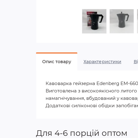
Опис товару
Характеристики
В
Кавоварка гейзерна Edenberg EM-6604
Виготовлена з високоякісного литого 
намагнічування, вбудований у кавовар
Додаткові силіконові обідки запобіга
Для 4-6 порцій оптом