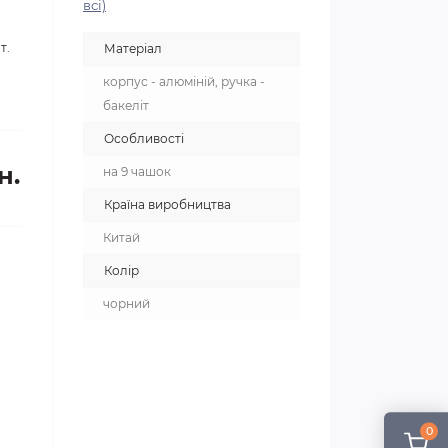
всі)
т.
Матеріал
корпус - алюміній, ручка -
бакеліт
Особливості
н.
на 9 чашок
Країна виробництва
Китай
Колір
чорний
0