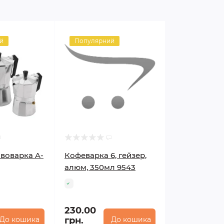
й
Популярний
авоварка A-
Кофеварка 6, гейзер,
алюм, 350мл 9543
230.00
До кошика
грн.
До кошика