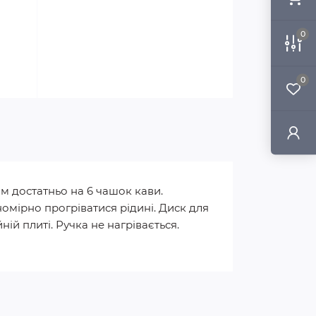
0
0
м достатньо на 6 чашок кави.
номірно прогріватися рідині. Диск для
ій плиті. Ручка не нагрівається.