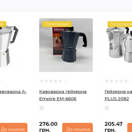
ий
Популярний
Популярни
авоварка A-
Кавоварка гейзерна
Гейзерна к
Empire EM-6606
PLUS 2082
276.00
205.47
До кошика
грн.
До кошика
грн.