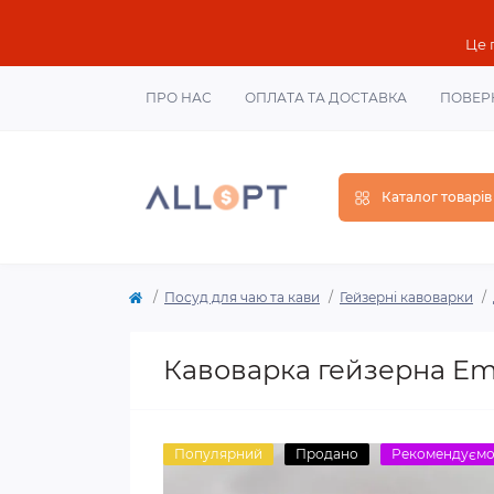
Це 
ПРО НАС
ОПЛАТА ТА ДОСТАВКА
ПОВЕР
Каталог товарів
Посуд для чаю та кави
Гейзерні кавоварки
Кавоварка гейзерна Em
Популярний
Продано
Рекомендуєм