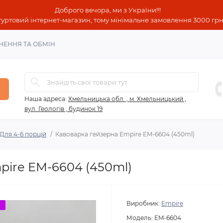
Доброго вечора, ми з України!!!
гуртовий інтернет-магазин, тому мінімальне замовлення 3000 грн!
НЕННЯ ТА ОБМІН
Наша адреса:
Хмельницька обл. , м. Хмельницький ,
вул. Геологів , будинок 19
Для 4-6 порцій
Кавоварка гейзерна Empire EM-6604 (450ml)
pire EM-6604 (450ml)
Виробник:
Empire
о
Модель:
EM-6604