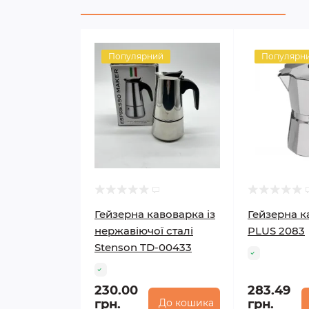
Популярний
Популярн
Гейзерна кавоварка із
Гейзерна к
нержавіючої сталі
PLUS 2083
Stenson TD-00433
230.00
283.49
грн.
До кошика
грн.