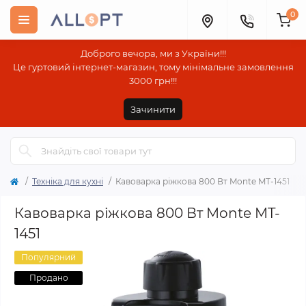
0
Доброго вечора, ми з України!!!
Це гуртовий інтернет-магазин, тому мінімальне замовлення
3000 грн!!!
Зачинити
Техніка для кухні
Кавоварка ріжкова 800 Вт Monte MT-1451
Кавоварка ріжкова 800 Вт Monte MT-
1451
Популярний
Продано