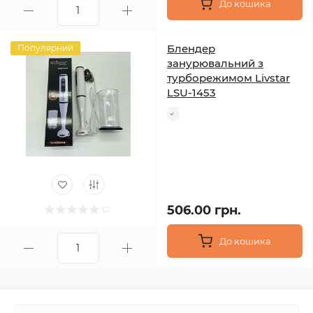
До кошика
Блендер
Популярний
занурювальний з
турборежимом Livstar
LSU-1453
506.00 грн.
До кошика