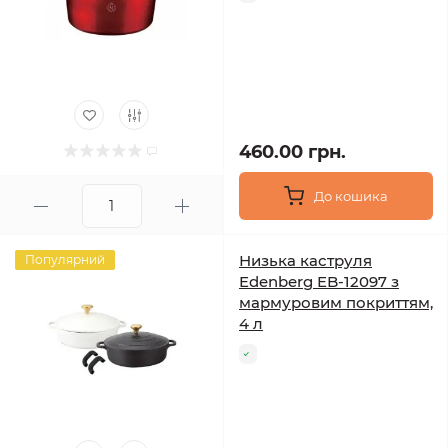
460.00 грн.
До кошика
Низька каструля
Популярний
Edenberg EB-12097 з
мармуровим покриттям,
4 л