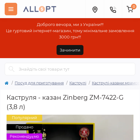
0
Доброго вечора, ми з України!!!
Це гуртовий інтернет-магазин, тому мінімальне замовлення
3000 грн!!!
Зачинити
Посуд для приготування
Каструлі
Каструлі-казани мрамор
Каструля - казан Zinberg ZM-7422-G
(3,8 л)
Популярний
Продано
Рекомендуємо