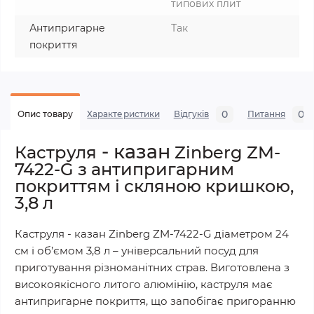
типових плит
Антипригарне
Так
покриття
0
0
Опис товару
Характеристики
Відгуків
Питання
- казан
Каструля
Zinberg ZM-
7422-G з антипригарним
покриттям і скляною кришкою,
3,8 л
Каструля - казан Zinberg ZM-7422-G діаметром 24
см і об’ємом 3,8 л – універсальний посуд для
приготування різноманітних страв. Виготовлена з
високоякісного литого алюмінію, каструля має
антипригарне покриття, що запобігає пригоранню