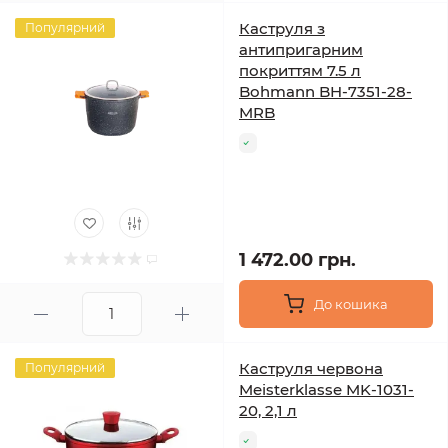
Каструля з
Популярний
антипригарним
покриттям 7.5 л
Bohmann BH-7351-28-
MRB
1 472.00 грн.
До кошика
Каструля червона
Популярний
Meisterklasse MK-1031-
20, 2,1 л