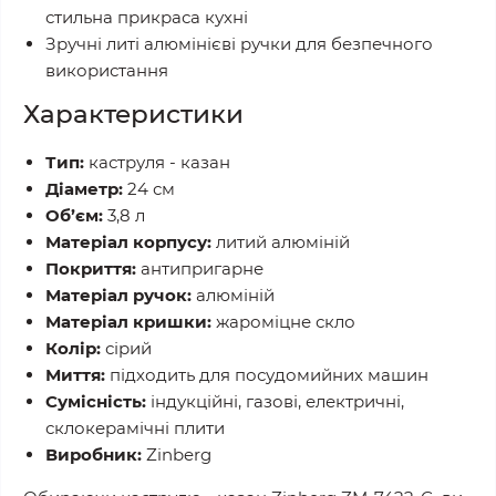
стильна прикраса кухні
Зручні литі алюмінієві ручки для безпечного
використання
Характеристики
Тип:
каструля - казан
Діаметр:
24 см
Об’єм:
3,8 л
Матеріал корпусу:
литий алюміній
Покриття:
антипригарне
Матеріал ручок:
алюміній
Матеріал кришки:
жароміцне скло
Колір:
сірий
Миття:
підходить для посудомийних машин
Сумісність:
індукційні, газові, електричні,
склокерамічні плити
Виробник:
Zinberg