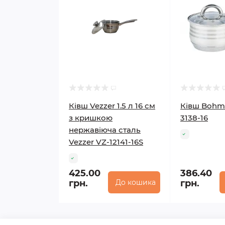
Ківш Vezzer 1.5 л 16 см
Ківш Bohm
з кришкою
3138-16
нержавіюча сталь
Vezzer VZ-12141-16S
425.00
386.40
грн.
До кошика
грн.