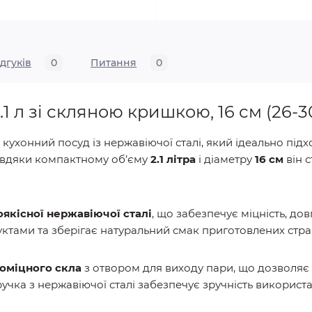
ідгуків
0
Питання
0
.1 л зі скляною кришкою, 16 см (26-
ухонний посуд із нержавіючої сталі, який ідеально підхо
 Завдяки компактному об’єму
2.1 літра
і діаметру
16 см
він 
якісної нержавіючої сталі
, що забезпечує міцність, довг
уктами та зберігає натуральний смак приготовлених стра
оміцного скла
з отвором для виходу пари, що дозволяє
учка з нержавіючої сталі забезпечує зручність використа