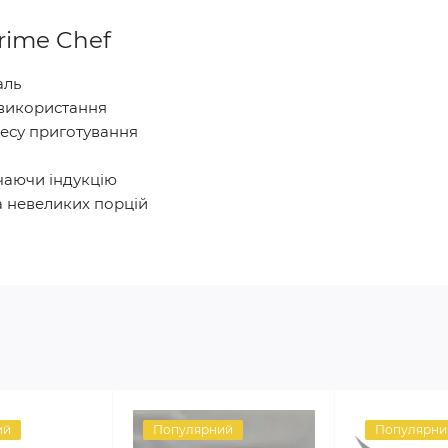
rime Chef
аль
використання
есу приготування
ючаючи індукцію
а невеликих порцій
ий
Популярний
Популярни