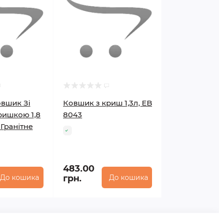
овшик Зі
Ковшик з криш 1,3л, EB
ишкою 1,8
8043
) Гранітне
483.00
До кошика
грн.
До кошика