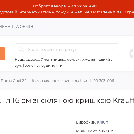
Доброго вечора, ми з України!!!
гуртовий інтернет-магазин, тому мінімальне замовлення 3000 грн!
НЕННЯ ТА ОБМІН
Наша адреса:
Хмельницька обл. , м. Хмельницький ,
вул. Геологів , будинок 19
 Prime Chef 2.1 л 16 см зі скляною кришкою Krauff -26-303-006
2.1 л 16 см зі скляною кришкою Krauf
Виробник:
Krauff
Модель:
26-303-006