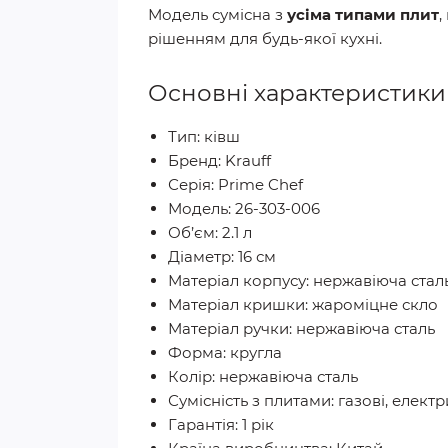
Модель сумісна з
усіма типами плит
,
рішенням для будь-якої кухні.
Основні характеристики
Тип: ківш
Бренд: Krauff
Серія: Prime Chef
Модель: 26-303-006
Об’єм: 2.1 л
Діаметр: 16 см
Матеріал корпусу: нержавіюча стал
Матеріал кришки: жароміцне скло
Матеріал ручки: нержавіюча сталь
Форма: кругла
Колір: нержавіюча сталь
Сумісність з плитами: газові, електр
Гарантія: 1 рік