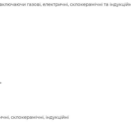
 включаючи газові, електричні, склокерамічні та індукційн
ь
ичні, склокерамічні, індукційні