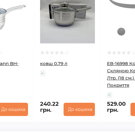
ann BH-
ковш 0.79 л
EB-16998 К
Скляною Кр
Лтр. (18 см.
Покриття
240.22
529.00
До кошика
грн.
До кошика
грн.