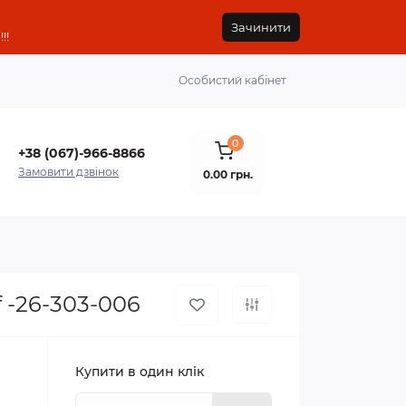
Зачинити
!!
Особистий кабінет
0
+38 (067)-966-8866
Замовити дзвінок
0.00 грн.
f -26-303-006
Купити в один клік