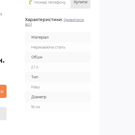
Купити
т.
Характеристики:
(дивитися
всі)
Матеріал
Нержавіюча сталь
Об'єм
н.
2,1 л
Тип
Ківш
ка
Діаметр
16 см