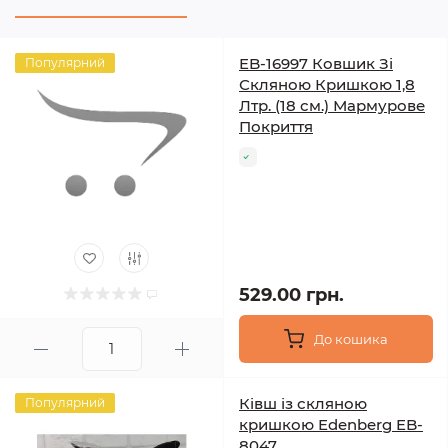
EB-16997 Ковшик Зі
Популярний
Скляною Кришкою 1,8
Лтр. (18 см.) Мармурове
Покриття
529.00 грн.
До кошика
Ківш із скляною
Популярний
кришкою Edenberg EB-
8047