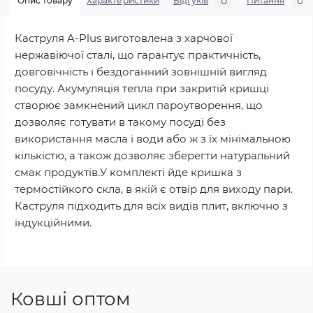
0
0
Опис товару
Характеристики
Відгуків
Питання
Каструля A-Plus виготовлена з харчової
нержавіючої сталі, що гарантує практичність,
довговічність і бездоганний зовнішній вигляд
посуду. Акумуляція тепла при закритій кришці
створює замкнений цикл пароутворення, що
дозволяє готувати в такому посуді без
використання масла і води або ж з їх мінімальною
кількістю, а також дозволяє зберегти натуральний
смак продуктів.У комплекті йде кришка з
термостійкого скла, в якій є отвір для виходу пари.
Каструля підходить для всіх видів плит, включно з
індукційними.
Ковші оптом