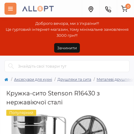
0
Доброго вечора, ми з України!!!
Це гуртовий інтернет-магазин, тому мінімальне замовлення
3000 грн!!!
Зачинити
Аксесуари для кухні
Друшляки та сита
Металеві друшляки 
Кружка-сито Stenson R16430 з
нержавіючої сталі
Популярний