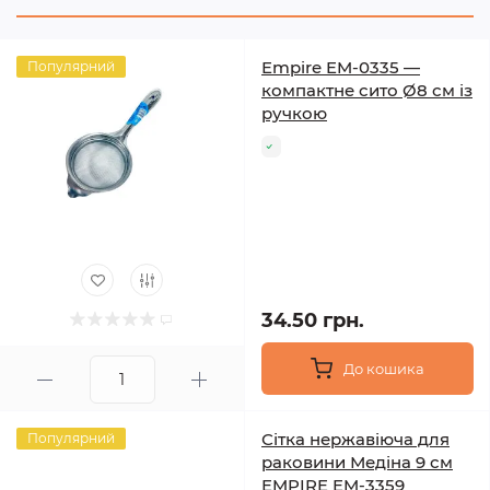
Empire EM-0335 —
Популярний
компактне сито Ø8 см із
ручкою
34.50 грн.
До кошика
Сітка нержавіюча для
Популярний
раковини Медіна 9 см
EMPIRE EM-3359