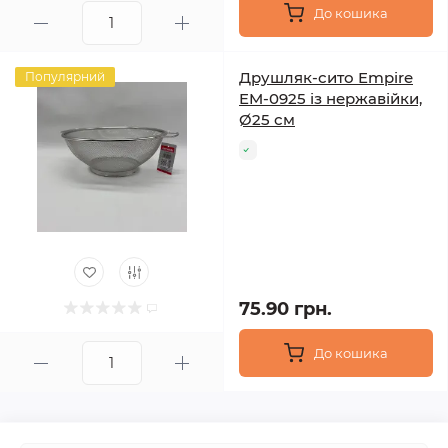
До кошика
Друшляк-сито Empire
Популярний
EM-0925 із нержавійки,
Ø25 см
75.90 грн.
До кошика