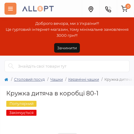
0
Доброго вечора, ми з України!!!
Це гуртовий інтернет-магазин, тому мінімальне замовлення
3000 грн!!!
Зачинити
Столовий посуд
Чашки
Керамічні чашки
Кружка дитяча в
Кружка дитяча в коробці 80-1
Популярний
Закінчується