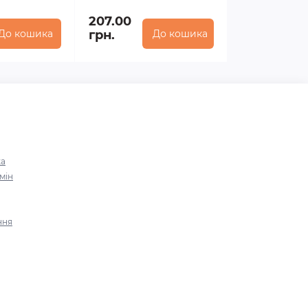
207.00
До кошика
грн.
До кошика
ка
мін
ння