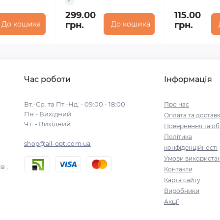
299.00
115.00
До кошика
грн.
До кошика
грн.
Час роботи
Інформація
Вт.-Ср. та Пт.-Нд. - 09:00 - 18:00
Про нас
Пн - Вихідний
Оплата та достав
Чт. - Вихідний
Повернення та об
Політика
shop@all-opt.com.ua
конфіденційності
Умови використа
в ,
Контакти
Карта сайту
Виробники
Акції