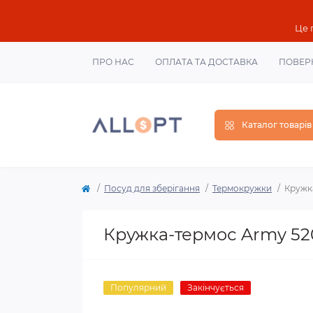
Це 
ПРО НАС
ОПЛАТА ТА ДОСТАВКА
ПОВЕР
Каталог товарів
Посуд для зберігання
Термокружки
Кружк
Кружка-термос Army 52
Популярний
Закінчується