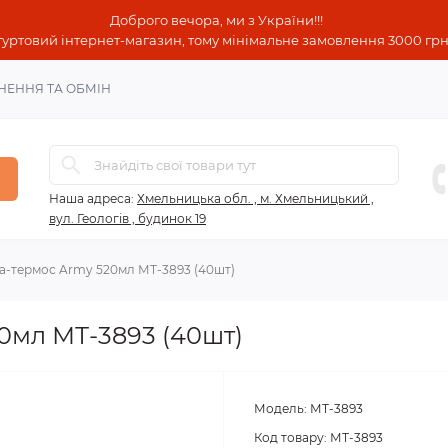
Доброго вечора, ми з України!!!
гуртовий інтернет-магазин, тому мінімальне замовлення 3000 грн!
НЕННЯ ТА ОБМІН
Наша адреса:
Хмельницька обл. , м. Хмельницький ,
вул. Геологів , будинок 19
а-термос Army 520мл МТ-3893 (40шт)
0мл МТ-3893 (40шт)
Модель:
МТ-3893
Код товару:
МТ-3893