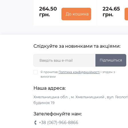
264.50
224.65
грн.
До кошика
грн.
Слідкуйте за новинками та акціями:
Підпишіться
Я прочитав
Політика конфіденційності
і згоден з
вимогами
Наша адреса:
Хмельницька обл. , м. Хмельницький , вул. Геологі
будинок 19
Зателефонуйте нам:
+38 (067)-966-8866