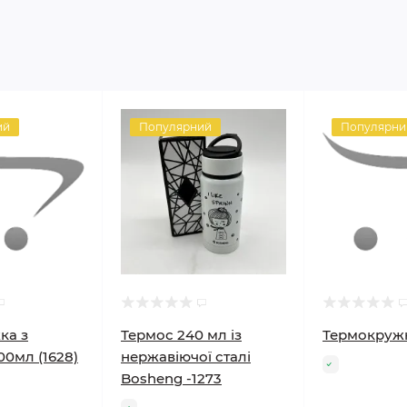
ий
Популярний
Популярни
ка з
Термос 240 мл із
Термокружк
0мл (1628)
нержавіючої сталі
Bosheng -1273