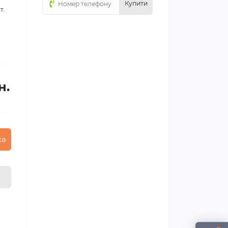
Купити
т.
н.
ка