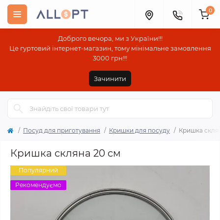
0
Доброго вечора, ми з України!!!
Це гуртовий інтернет-магазин, тому мінімальне замовлення
3000 грн!!!
Зачинити
Посуд для приготування
Кришки для посуду
Кришка склян
Кришка скляна 20 см
Популярний
Рекомендуємо