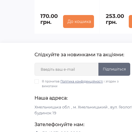
170.00
253.00
грн.
До кошика
грн.
Слідкуйте за новинками та акціями:
Підпишіться
Я прочитав
Політика конфіденційності
і згоден з
вимогами
Наша адреса:
Хмельницька обл. , м. Хмельницький , вул. Геологі
будинок 19
Зателефонуйте нам: