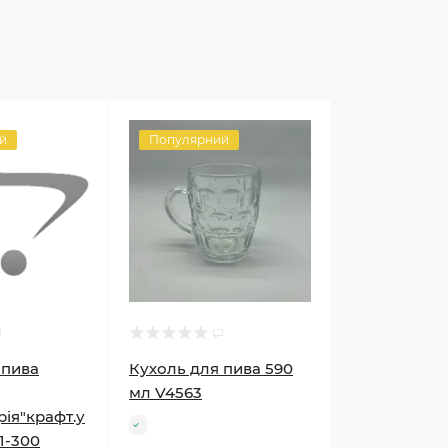
й
Популярний
 пива
Кухоль для пива 590
мл V4563
рія"крафт.у
01-300