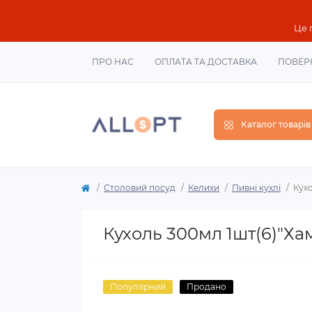
Це 
ПРО НАС
ОПЛАТА ТА ДОСТАВКА
ПОВЕР
Каталог товарів
Столовий посуд
Келихи
Пивні кухлі
Кух
Кухоль 300мл 1шт(6)"Х
Популярний
Продано