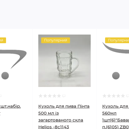
ий
Популярний
Популярни
шт.набір.
Кухоль для пива Пінта
Кухоль для
т
500 мл із
560мл
загартованого скла
1шт(6)"Бава
Helios -8c1143
п.(6105) ZB