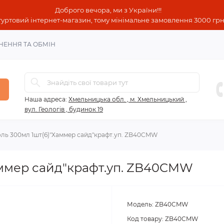
Доброго вечора, ми з України!!!
гуртовий інтернет-магазин, тому мінімальне замовлення 3000 грн!
НЕННЯ ТА ОБМІН
Наша адреса:
Хмельницька обл. , м. Хмельницький ,
вул. Геологів , будинок 19
оль 300мл 1шт(6)"Хаммер сайд"крафт.уп. ZB40CMW
аммер сайд"крафт.уп. ZB40CMW
Модель:
ZB40CMW
Код товару:
ZB40CMW