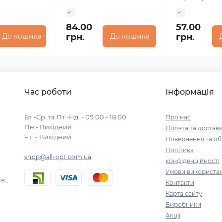
84.00
57.00
До кошика
грн.
До кошика
грн.
Час роботи
Інформація
Вт.-Ср. та Пт.-Нд. - 09:00 - 18:00
Про нас
Пн - Вихідний
Оплата та достав
Чт. - Вихідний
Повернення та об
Політика
shop@all-opt.com.ua
конфіденційності
Умови використа
в ,
Контакти
Карта сайту
Виробники
Акції