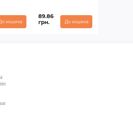
89.86
До кошика
грн.
До кошика
ка
мін
ння