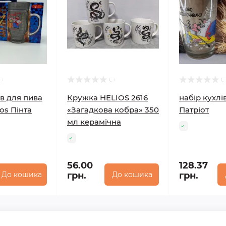
ів для пива
Кружка HELIOS 2616
набір кухлі
os Пінта
«Загадкова кобра» 350
Патріот
мл керамічна
56.00
128.37
До кошика
грн.
До кошика
грн.