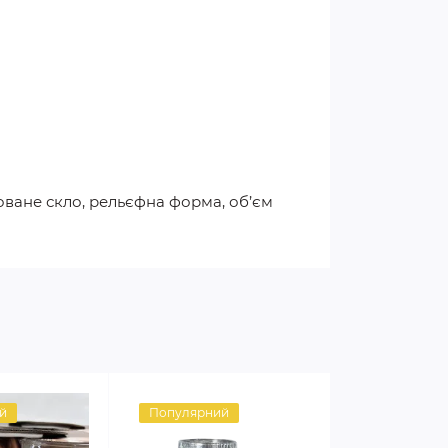
оване скло, рельєфна форма, об’єм
й
Популярний