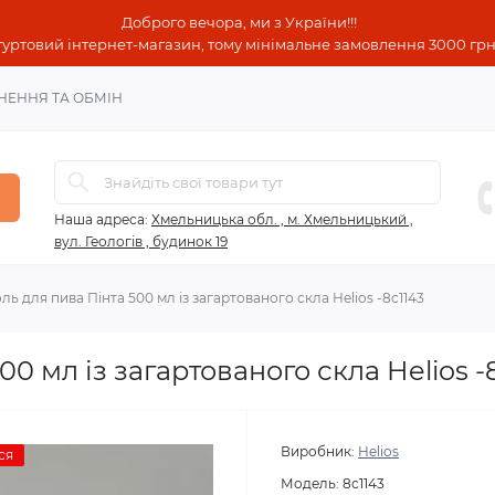
Доброго вечора, ми з України!!!
гуртовий інтернет-магазин, тому мінімальне замовлення 3000 грн!
НЕННЯ ТА ОБМІН
Наша адреса:
Хмельницька обл. , м. Хмельницький ,
вул. Геологів , будинок 19
ль для пива Пінта 500 мл із загартованого скла Helios -8c1143
00 мл із загартованого скла Helios -
Виробник:
Helios
ся
Модель:
8с1143