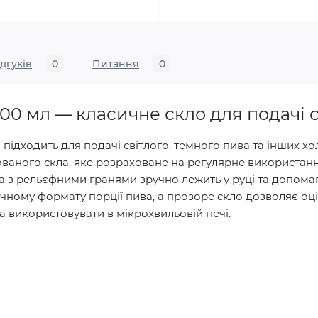
ідгуків
0
Питання
0
500 мл — класичне скло для подачі с
підходить для подачі світлого, темного пива та інших хо
тованого скла, яке розраховане на регулярне використанн
 з рельєфними гранями зручно лежить у руці та допомаг
ичному формату порції пива, а прозоре скло дозволяє оці
 використовувати в мікрохвильовій печі.