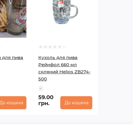
в для пива
Кухоль для пива
Рейнфол 660 мл
скляний Helios ZB274-
500
59.00
До кошика
грн.
До кошика