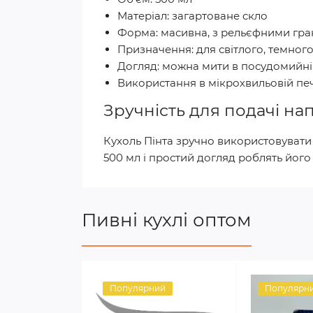
Матеріал: загартоване скло
Форма: масивна, з рельєфними гр
Призначення: для світлого, темног
Догляд: можна мити в посудомийн
Використання в мікрохвильовій печі
Зручність для подачі на
Кухоль Пінта зручно використовувати
500 мл і простий догляд роблять йог
Пивні кухлі оптом
Популярний
Популярн