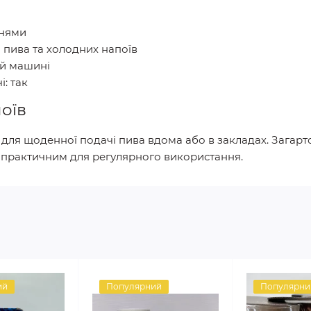
анями
о пива та холодних напоїв
ій машині
: так
поїв
 для щоденної подачі пива вдома або в закладах. Загарт
о практичним для регулярного використання.
ий
Популярний
Популярни