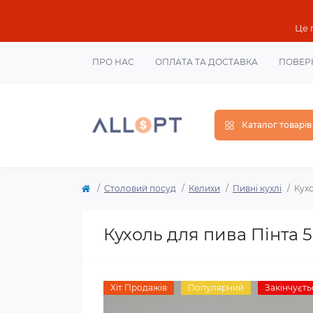
Це 
ПРО НАС
ОПЛАТА ТА ДОСТАВКА
ПОВЕР
Каталог товарів
Столовий посуд
Келихи
Пивні кухлі
Кухо
Кухоль для пива Пінта 5
Хіт Продажів
Популярний
Закінчуєть