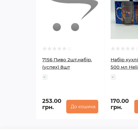
7156 Пиво 2шт.набір.
Набір кухл
(успех) 8шт
500 мл Heli
253.00
170.00
грн.
До кошика
грн.