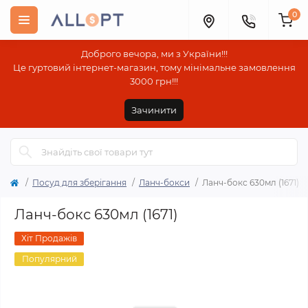
0
Доброго вечора, ми з України!!!
Це гуртовий інтернет-магазин, тому мінімальне замовлення
3000 грн!!!
Зачинити
Посуд для зберігання
Ланч-бокси
Ланч-бокс 630мл (1671)
Ланч-бокс 630мл (1671)
Хіт Продажів
Популярний