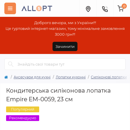
0
Доброго вечора, ми з України!!!
Це гуртовий інтернет-магазин, тому мінімальне замовлення
3000 грн!!!
Зачинити
Аксесуари для кухні
Лопатки кухонні
Силіконові лопатки
Кондитерська силіконова лопатка
Empire EM-0059, 23 см
Популярний
Рекомендуємо