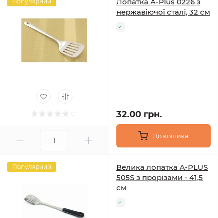
Лопатка A-Plus 0226 з
Популярний
нержавіючої сталі, 32 см
32.00 грн.
До кошика
Велика лопатка A-PLUS
Популярний
505S з прорізами - 41,5
см