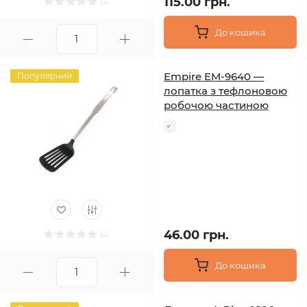
115.00 грн.
До кошика
Empire EM-9640 —
Популярний
лопатка з тефлоновою
робочою частиною
46.00 грн.
До кошика