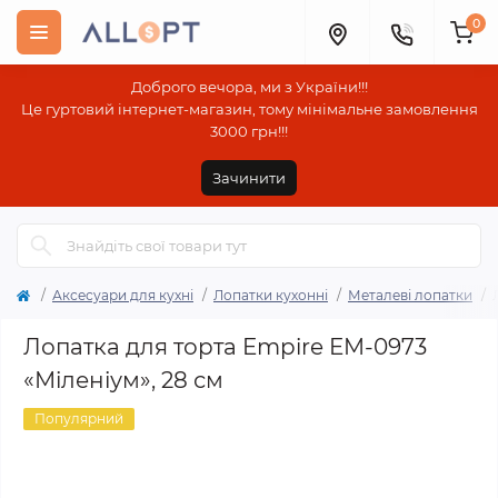
0
Доброго вечора, ми з України!!!
Це гуртовий інтернет-магазин, тому мінімальне замовлення
3000 грн!!!
Зачинити
Аксесуари для кухні
Лопатки кухонні
Металеві лопатки
Лопатка для торта Empire EM-0973
«Міленіум», 28 см
Популярний