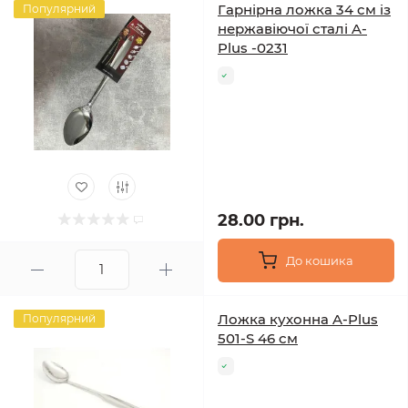
Гарнірна ложка 34 см із
Популярний
нержавіючої сталі A-
Plus -0231
28.00 грн.
До кошика
Ложка кухонна A-Plus
Популярний
501-S 46 см