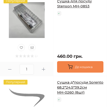
Сушка для посуду
Популярний
Stenson МН-0853
460.00 грн.
До кошика
Сушка д*посуди Sorento
Популярний
68.2*24.5*39.2см
МН-0260 (8шт)