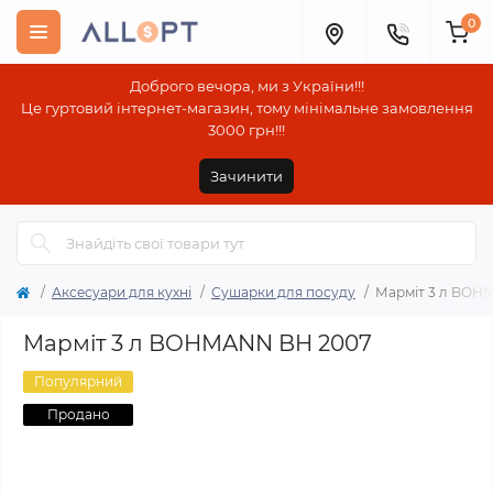
0
Доброго вечора, ми з України!!!
Це гуртовий інтернет-магазин, тому мінімальне замовлення
3000 грн!!!
Зачинити
Аксесуари для кухні
Сушарки для посуду
Марміт 3 л BOH
Марміт 3 л BOHMANN BH 2007
Популярний
Продано