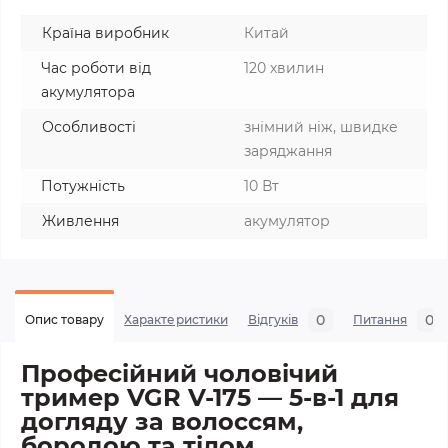
Країна виробник
Китай
Час роботи від
120 хвилин
акумулятора
Особливості
знімний ніж, швидке
заряджання
Потужність
10 Вт
Живлення
акумулятор
0
0
Опис товару
Характеристики
Відгуків
Питання
Професійний чоловічий
тример VGR V-175 — 5-в-1 для
догляду за волоссям,
бородою та тілом