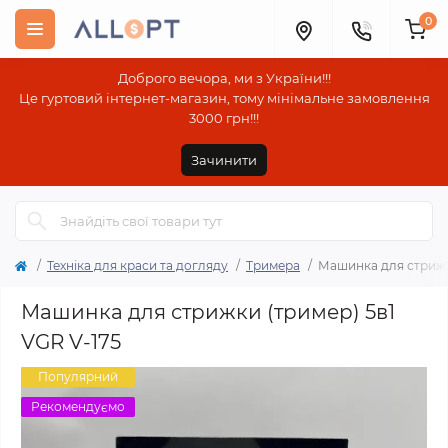
0
Доброго вечора, ми з України!!!
Це гуртовий інтернет-магазин, тому мінімальне замовлення
3000 грн!!!
Зачинити
Техніка для краси та догляду
Тримера
Машинка для стрижки
Машинка для стрижки (тример) 5в1
VGR V-175
Популярний
Рекомендуємо