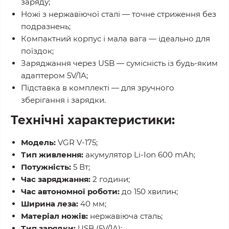
заряду;
Ножі з нержавіючої сталі — точне стриження без
подразнень;
Компактний корпус і мала вага — ідеально для
поїздок;
Заряджання через USB — сумісність із будь-яким
адаптером 5V/1A;
Підставка в комплекті — для зручного
зберігання і зарядки.
Технічні характеристики:
Модель:
VGR V-175;
Тип живлення:
акумулятор Li-Ion 600 mAh;
Потужність:
5 Вт;
Час заряджання:
2 години;
Час автономної роботи:
до 150 хвилин;
Ширина леза:
40 мм;
Матеріал ножів:
нержавіюча сталь;
Тип зарядки:
USB (5V/1A);