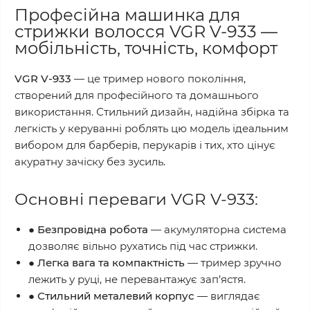
Професійна машинка для
стрижки волосся VGR V-933 —
мобільність, точність, комфорт
VGR V-933
— це тример нового покоління,
створений для професійного та домашнього
використання. Стильний дизайн, надійна збірка та
легкість у керуванні роблять цю модель ідеальним
вибором для барберів, перукарів і тих, хто цінує
акуратну зачіску без зусиль.
Основні переваги VGR V-933:
●
Безпровідна робота
— акумуляторна система
дозволяє вільно рухатись під час стрижки.
●
Легка вага та компактність
— тример зручно
лежить у руці, не перевантажує зап’ястя.
●
Стильний металевий корпус
— виглядає