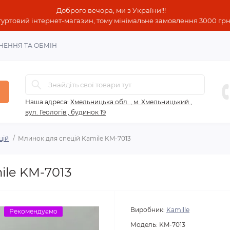
Доброго вечора, ми з України!!!
гуртовий інтернет-магазин, тому мінімальне замовлення 3000 грн!
НЕННЯ ТА ОБМІН
Наша адреса:
Хмельницька обл. , м. Хмельницький ,
вул. Геологів , будинок 19
цій
Млинок для спецій Kamile KM-7013
ile KM-7013
Виробник:
Kamille
Рекомендуємо
Модель:
KM-7013