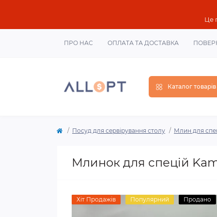
Це 
ПРО НАС
ОПЛАТА ТА ДОСТАВКА
ПОВЕР
Каталог товарів
Посуд для сервірування столу
Млин для спе
Млинок для спецій Kam
Хіт Продажів
Популярний
Продано