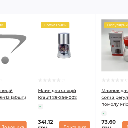
ий
Популярний
Популярни
пецій
Млин для спецій
Млинок для
6413 (50шт.)
Krauff 29-256-002
солі з рег
помолу Fri
341.12
73.60
До кошика
грн.
До кошика
грн.