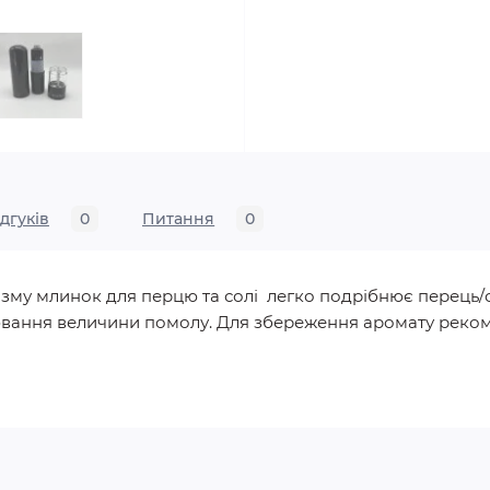
ідгуків
0
Питання
0
зму млинок для перцю та солі легко подрібнює перець/сі
ювання величини помолу. Для збереження аромату реко