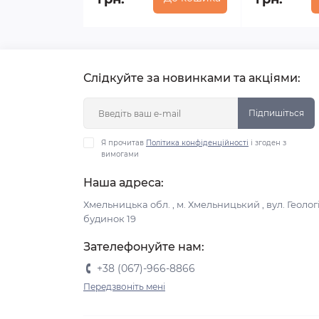
Слідкуйте за новинками та акціями:
Підпишіться
Я прочитав
Політика конфіденційності
і згоден з
вимогами
Наша адреса:
Хмельницька обл. , м. Хмельницький , вул. Геологі
будинок 19
Зателефонуйте нам:
+38 (067)-966-8866
Передзвоніть мені