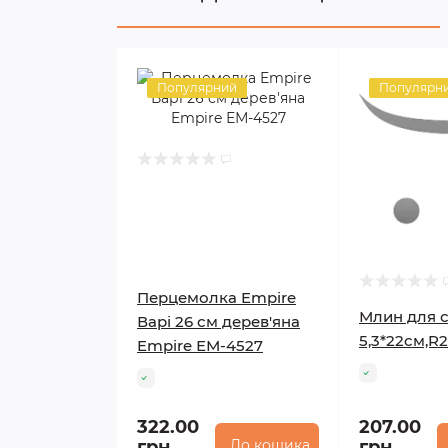
Популярний
Популярн
Перцемолка Empire
Млин для с
Варі 26 см дерев'яна
5,3*22см,R2
Empire ЕМ-4527
322.00
207.00
грн.
До кошика
грн.