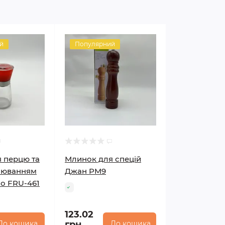
й
Популярний
 перцю та
Млинок для спецій
улюванням
Джан PM9
co FRU-461
123.02
До кошика
грн.
До кошика