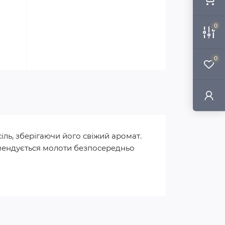
0
0
ль, зберігаючи його свіжий аромат.
мендується молоти безпосередньо