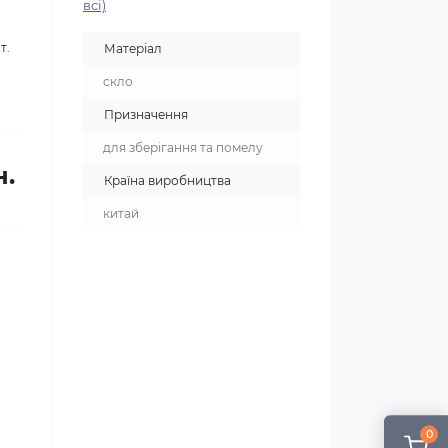
всі)
т.
Матеріал
скло
Призначення
для зберігання та помелу
н.
Країна виробництва
китай
0