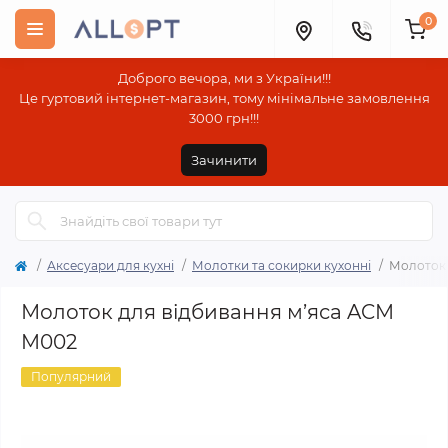
0
Доброго вечора, ми з України!!!
Це гуртовий інтернет-магазин, тому мінімальне замовлення
3000 грн!!!
Зачинити
Аксесуари для кухні
Молотки та сокирки кухонні
Молоток 
Молоток для відбивання м’яса ACM
M002
Популярний