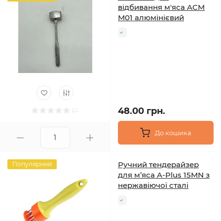
відбивання м'яса ACM
М01 алюмінієвий
48.00 грн.
До кошика
Ручний тендерайзер
Популярний
для м’яса A-Plus 15MN з
нержавіючої сталі