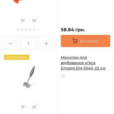
58.84 грн.
До кошика
Молоток для
Популярний
відбивання м’яса
Empire EM-3343, 22 см