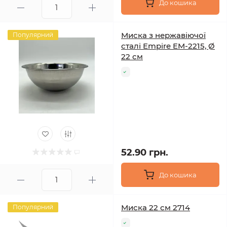
До кошика
Миска з нержавіючої
Популярний
сталі Empire EM-2215, Ø
22 см
52.90 грн.
До кошика
Миска 22 см 2714
Популярний