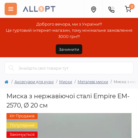
0
Доброго вечора, ми з України!!!
Це гуртовий інтернет-магазин, тому мінімальне замовлення
3000 грн!!!
Зачинити
Аксесуари для кухні
Миски
Металеві миски
Миска з нерж
Миска з нержавіючої сталі Empire EM-
2570, Ø 20 см
Хіт Продажів
Популярний
Закінчується