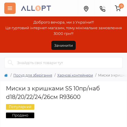
0
Доброго вечора, ми з України!!!
Це гуртовий інтернет-магазин, тому мінімальне замовлення
3000 грн!!!
Зачинити
Посуд для зберігання
Харчові контейнери
Миски з кришкам
Миски з кришками SS 10пр/наб
d18/20/22/24/26см R93600
Популярний
Продано