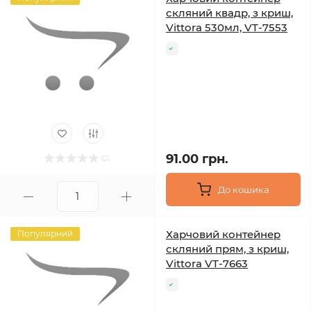
скляний квадр, з криш,
Vittora 530мл, VT-7553
91.00 грн.
До кошика
Харчовий контейнер
Популярний
скляний прям, з криш,
Vittora VT-7663