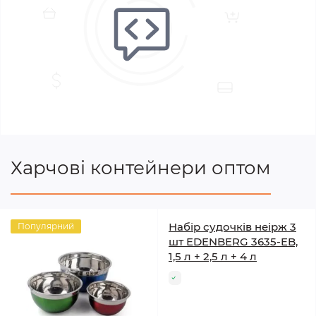
Харчові контейнери оптом
Набір судочків неірж 3
Популярний
шт EDENBERG 3635-EB,
1,5 л + 2,5 л + 4 л