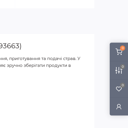
93663)
0
ня, приготування та подачі страв. У
яє зручно зберігати продукти в
0
0