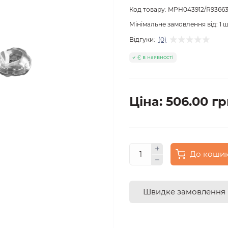
Код товару:
MPH043912/R9366
Мінімальне замовлення від:
1
ш
Відгуки:
(0)
Є в наявності
Ціна: 506.00 гр
До коши
Швидке замовлення