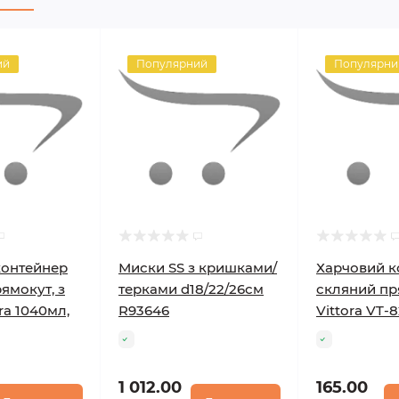
ий
Популярний
Популярни
контейнер
Миски SS з кришками/
Харчовий к
ямокут, з
терками d18/22/26см
скляний пря
ra 1040мл,
R93646
Vittora VT-8
1 012.00
165.00