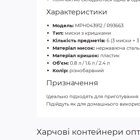
Характеристики
Модель:
MPH043912 / R93663
Тип:
миски з кришками
Кількість предметів:
6 (3 миски + 
Матеріал мисок:
нержавіюча сталь
Матеріал кришок:
пластик
Об’єм:
0.8 л / 1.6 л / 2.4 л
Колір:
різнобарвний
Призначення
Ідеально підходять для приготування са
Підійдуть як для домашнього використа
Харчові контейнери оп