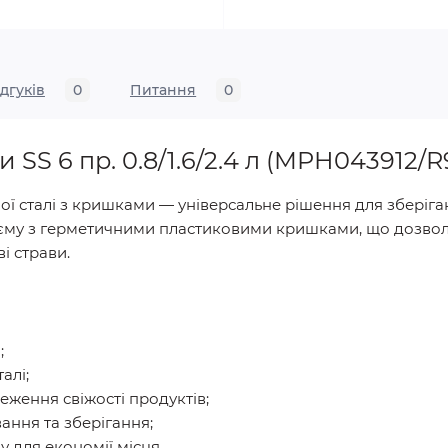
ідгуків
0
Питання
0
SS 6 пр. 0.8/1.6/2.4 л (MPH043912/R
ї сталі з кришками — універсальне рішення для зберіган
’єму з герметичними пластиковими кришками, що дозвол
і страви.
;
алі;
еження свіжості продуктів;
ання та зберігання;
 для економії місця.