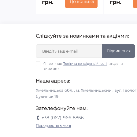
грн.
До кошика
грн.
Слідкуйте за новинками та акціями:
Підпишіться
Я прочитав
Політика конфіденційності
і згоден з
вимогами
Наша адреса:
Хмельницька обл. , м. Хмельницький , вул. Геологі
будинок 19
Зателефонуйте нам:
+38 (067)-966-8866
Передзвоніть мені