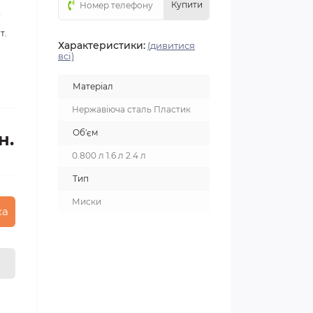
Купити
3
т.
Характеристики:
(дивитися
всі)
Матеріал
Нержавіюча сталь Пластик
Об'єм
н.
0.800 л 1.6 л 2.4 л
Тип
Миски
ка