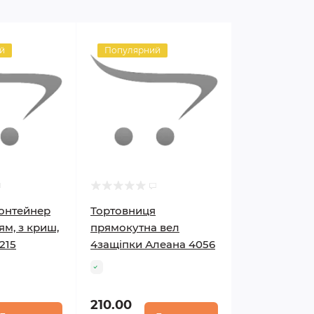
й
Популярний
онтейнер
Тортовниця
м, з криш,
прямокутна вел
215
4защіпки Алеана 4056
210.00