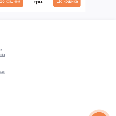
До кошика
грн.
До кошика
ка
мін
ння