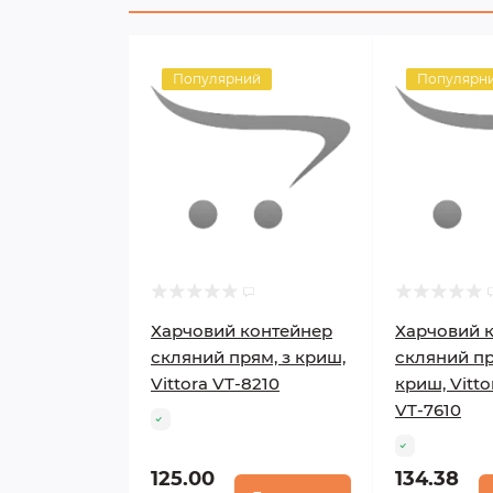
Популярний
Популярн
Харчовий контейнер
Харчовий 
скляний прям, з криш,
скляний пр
Vittora VT-8210
криш, Vitto
VT-7610
125.00
134.38