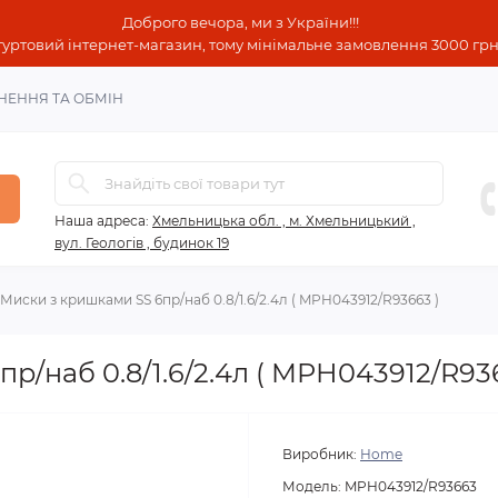
Доброго вечора, ми з України!!!
гуртовий інтернет-магазин, тому мінімальне замовлення 3000 грн!
НЕННЯ ТА ОБМІН
Наша адреса:
Хмельницька обл. , м. Хмельницький ,
вул. Геологів , будинок 19
Миски з кришками SS 6пр/наб 0.8/1.6/2.4л ( MPH043912/R93663 )
р/наб 0.8/1.6/2.4л ( MPH043912/R936
Виробник:
Home
Модель:
MPH043912/R93663