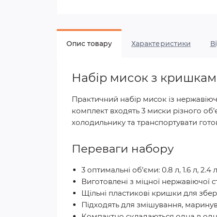
Опис товару
Характеристики
В
Набір мисок з кришками 
Практичний набір мисок із нержавіючо
комплект входять 3 миски різного об
холодильнику та транспортувати готов
Переваги набору
3 оптимальні об’єми: 0.8 л, 1.6 л, 2.4 л
Виготовлені з міцної нержавіючої ст
Щільні пластикові кришки для збер
Підходять для змішування, маринув
Компактно складаються одна в одну