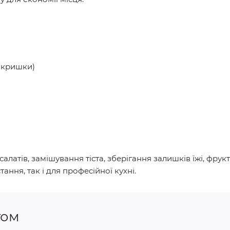
3 кришки)
латів, замішування тіста, зберігання залишків їжі, фрукті
ння, так і для професійної кухні.
том