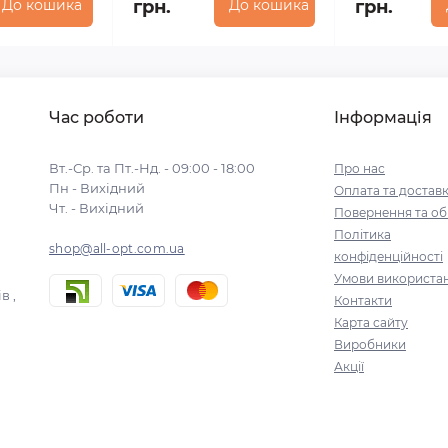
До кошика
грн.
До кошика
грн.
Час роботи
Інформація
Вт.-Ср. та Пт.-Нд. - 09:00 - 18:00
Про нас
Пн - Вихідний
Оплата та достав
Чт. - Вихідний
Повернення та об
Політика
shop@all-opt.com.ua
конфіденційності
Умови використа
в ,
Контакти
Карта сайту
Виробники
Акції