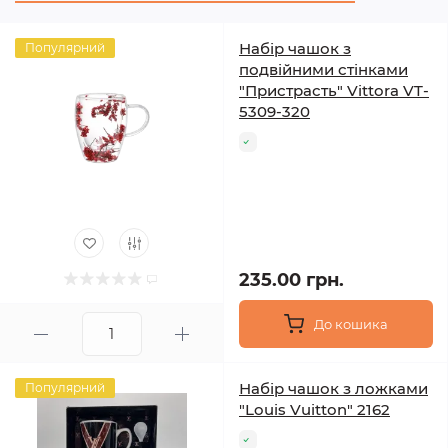
Набір чашок з
Популярний
подвійними стінками
"Пристрасть" Vittora VT-
5309-320
235.00 грн.
До кошика
Набір чашок з ложками
Популярний
"Louis Vuitton" 2162