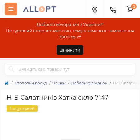
0
Доброго вечора, ми з України!!!
Це гуртовий інтернет-магазин, тому мінімальне замовлення
3000 грн!!!
Зачинити
Столовий посуд
Чашки
Набори філіжанок
Н-Б Салатникі
Н-Б Салатників Хатка скло 7147
Популярний