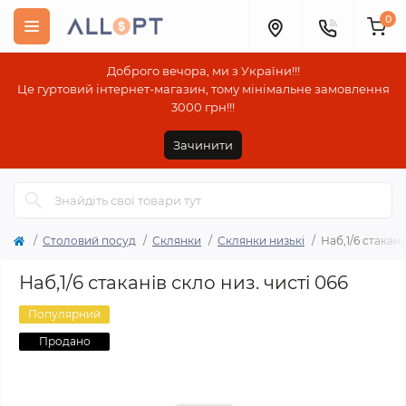
0
Доброго вечора, ми з України!!!
Це гуртовий інтернет-магазин, тому мінімальне замовлення
3000 грн!!!
Зачинити
Столовий посуд
Склянки
Склянки низькі
Наб,1/6 стакані
Наб,1/6 стаканів скло низ. чисті 066
Популярний
Продано