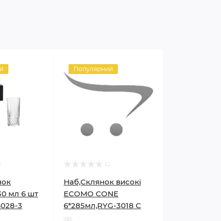
й
Популярний
нок
Наб,Склянок високі
30 мл 6 шт
ECOMO CONE
B028-3
6*285мл,RYG-3018 C