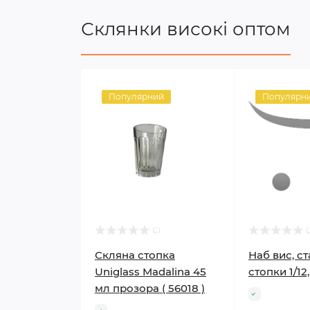
Склянки високі оптом
Популярний
Популярн
Скляна стопка
Наб вис, с
Uniglass Madalina 45
стопки 1/12,
мл прозора ( 56018 )