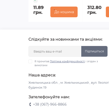
11.89
312.80
грн.
До кошика
грн.
Слідкуйте за новинками та акціями:
Підпишіться
Я прочитав
Політика конфіденційності
і згоден з
вимогами
Наша адреса:
Хмельницька обл. , м. Хмельницький , вул. Геологі
будинок 19
Зателефонуйте нам:
+38 (067)-966-8866