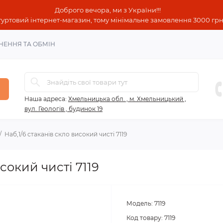
Доброго вечора, ми з України!!!
гуртовий інтернет-магазин, тому мінімальне замовлення 3000 грн!
НЕННЯ ТА ОБМІН
Наша адреса:
Хмельницька обл. , м. Хмельницький ,
вул. Геологів , будинок 19
Наб,1/6 стаканів скло високий чисті 7119
сокий чисті 7119
Модель:
7119
Код товару:
7119