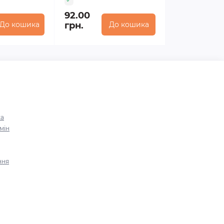
92.00
До кошика
грн.
До кошика
ка
мін
ння