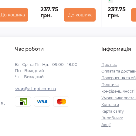
237.75
237.75
До кошика
грн.
До кошика
грн.
Час роботи
Інформація
Вт.-Ср. та Пт.-Нд. - 09:00 - 18:00
Про нас
Пн - Вихідний
Оплата та достав
Чт. - Вихідний
Повернення та об
Політика
shop@all-opt.com.ua
конфіденційності
Умови використа
в ,
Контакти
Карта сайту
Виробники
Акції