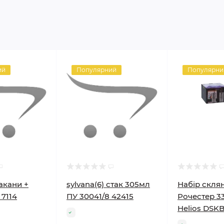
ий
Популярний
Популярни
такани +
sylvana(6) стак 305мл
Набір скля
 7114
ПУ 30041/8 42415
Рочестер 3
Helios DSK