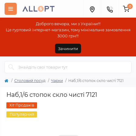
0
Доброго вечора, ми з України!!!
Це гуртовий інтернет-магазин, тому мінімальне замовлення
3000 грн!!!
Зачинити
Столовий посуд
Чарки
Наб,1/6 стопок скло чисті 7121
Наб,1/6 стопок скло чисті 7121
Хіт Продажів
Популярний