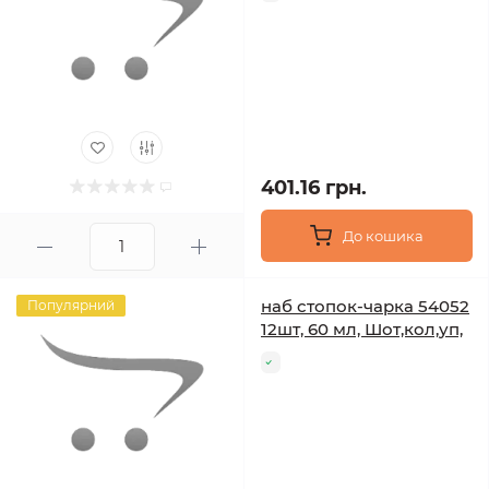
401.16 грн.
До кошика
наб стопок-чарка 54052
Популярний
12шт, 60 мл, Шот,кол,уп,