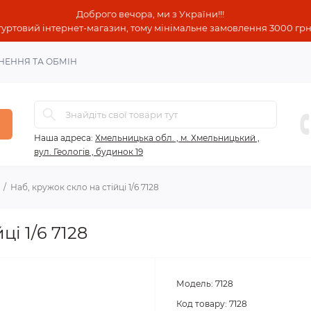
Доброго вечора, ми з України!!!
гуртовий інтернет-магазин, тому мінімальне замовлення 3000 грн!
НЕННЯ ТА ОБМІН
Наша адреса:
Хмельницька обл. , м. Хмельницький ,
вул. Геологів , будинок 19
Наб, кружок скло на стійці 1/6 7128
ці 1/6 7128
Модель:
7128
Код товару:
7128