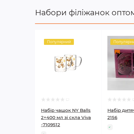
Набори філіжанок опто
Популярний
Популярн
Набір чашок NY Balls
Набір дитя
2×400 мл зі скла Viva
2156
-7109512