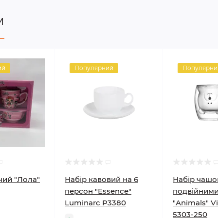
м
ий
Популярний
Популярни
чий "Лола"
Набір кавовий на 6
Набір чашо
персон "Essence"
подвійними
Luminarc P3380
"Animals" Vi
5303-250