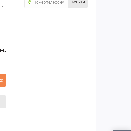
Купити
т.
н.
ка