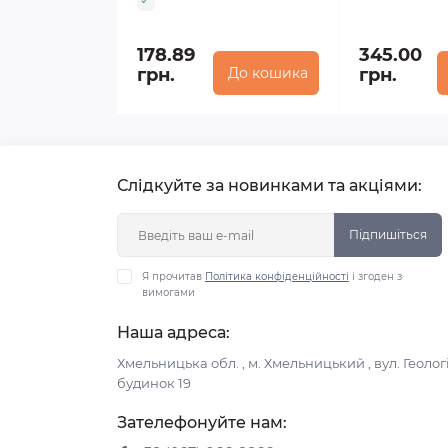
178.89
345.00
грн.
До кошика
грн.
Слідкуйте за новинками та акціями:
Підпишіться
Я прочитав
Політика конфіденційності
і згоден з
вимогами
Наша адреса:
Хмельницька обл. , м. Хмельницький , вул. Геологі
будинок 19
Зателефонуйте нам: