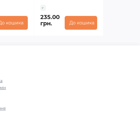
235.00
До кошика
грн.
До кошика
ка
мін
ння