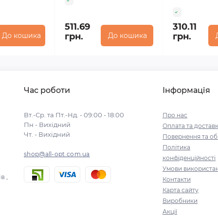
511.69
310.11
До кошика
грн.
До кошика
грн.
Час роботи
Інформація
Вт.-Ср. та Пт.-Нд. - 09:00 - 18:00
Про нас
Пн - Вихідний
Оплата та достав
Чт. - Вихідний
Повернення та об
Політика
shop@all-opt.com.ua
конфіденційності
Умови використа
в ,
Контакти
Карта сайту
Виробники
Акції