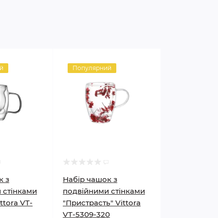
й
Популярний
к з
Набір чашок з
 стінками
подвійними стінками
ttora VT-
"Пристрасть" Vittora
VT-5309-320