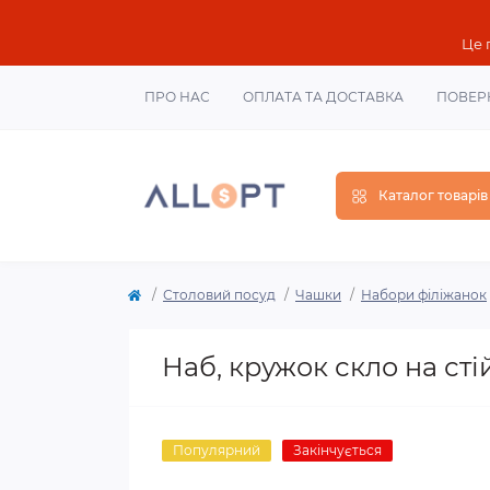
Це 
ПРО НАС
ОПЛАТА ТА ДОСТАВКА
ПОВЕР
Каталог товарів
Столовий посуд
Чашки
Набори філіжанок
Наб, кружок скло на стій
Популярний
Закінчується