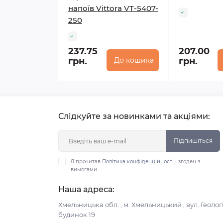
напоїв Vittora VT-5407-
250
237.75
207.00
грн.
До кошика
грн.
Слідкуйте за новинками та акціями:
Підпишіться
Я прочитав
Політика конфіденційності
і згоден з
вимогами
Наша адреса:
Хмельницька обл. , м. Хмельницький , вул. Геологі
будинок 19