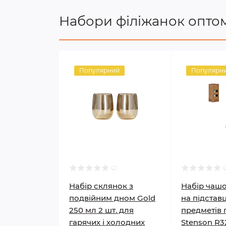
Набори філіжанок опто
Популярний
Популярн
Набір склянок з
Набір чашо
подвійним дном Gold
на підставц
250 мл 2 шт. для
предметів 
гарячих і холодних
Stenson R3