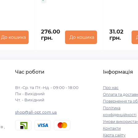
276.00
31.02
До кошика
грн.
До кошика
грн.
Час роботи
Інформація
Вт.-Ср. та Пт.-Нд. - 09:00 - 18:00
Про нас
Пн - Вихідний
Оплата та достав
Чт. - Вихідний
Повернення та об
Політика
shop@all-opt.com.ua
конфіденційності
Умови використа
в ,
Контакти
Карта сайту