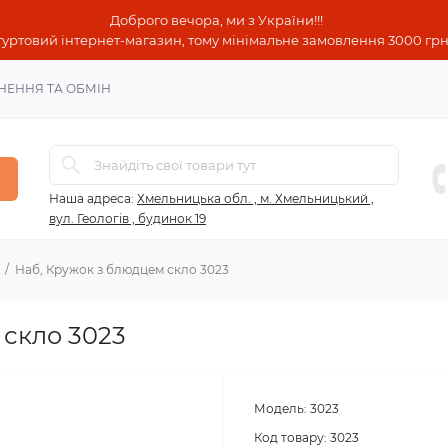
Доброго вечора, ми з України!!!
гуртовий інтернет-магазин, тому мінімальне замовлення 3000 грн!
НЕННЯ ТА ОБМІН
Наша адреса:
Хмельницька обл. , м. Хмельницький ,
вул. Геологів , будинок 19
Наб, Кружок з блюдцем скло 3023
 скло 3023
Модель:
3023
Код товару:
3023