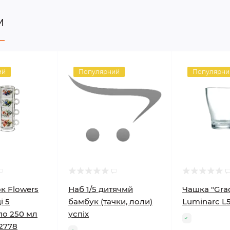
м
ий
Популярний
Популярни
к Flowers
Наб 1/5 дитячмй
Чашка "Grac
і 5
бамбук (тачки, лоли)
Luminarc L
по 250 мл
успіх
2778