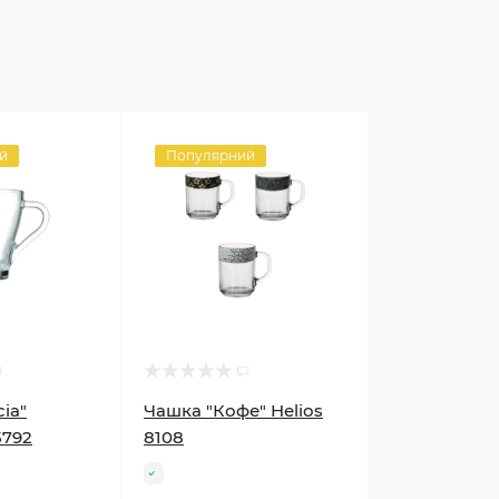
й
Популярний
ia"
Чашка "Кофе" Helios
5792
8108