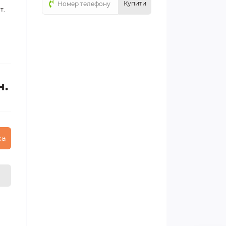
Купити
т.
н.
ка