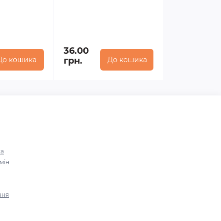
36.00
До кошика
грн.
До кошика
ка
мін
ння