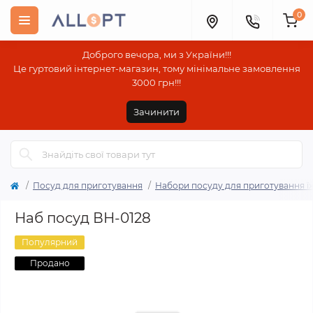
0
Доброго вечора, ми з України!!!
Це гуртовий інтернет-магазин, тому мінімальне замовлення
3000 грн!!!
Зачинити
Посуд для приготування
Набори посуду для приготування ї
Наб посуд ВН-0128
Популярний
Продано