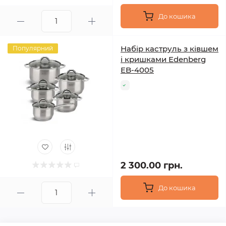
До кошика
Набір каструль з ківшем
Популярний
і кришками Edenberg
EB-4005
2 300.00 грн.
До кошика