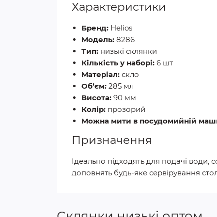
Характеристики
Бренд:
Helios
Модель:
8286
Тип:
низькі склянки
Кількість у наборі:
6 шт
Матеріал:
скло
Об’єм:
285 мл
Висота:
90 мм
Колір:
прозорий
Можна мити в посудомийній маши
Призначення
Ідеально підходять для подачі води, 
доповнять будь-яке сервірування стол
Склянки низькі оптом