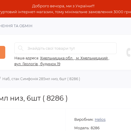
Доброго вечора, ми з України!!!
гуртовий інтернет-магазин, тому мінімальне замовлення 3000 грн!
НЕННЯ ТА ОБМІН
Наша адреса:
Хмельницька обл. , м. Хмельницький ,
вул. Геологів , будинок 19
Наб, стак Симфонія 285мл низ, 6шт ( 8286 )
л низ, 6шт ( 8286 )
Виробник:
Helios
Модель:
8286