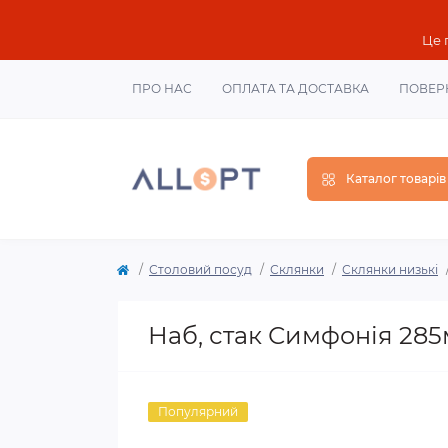
Це 
ПРО НАС
ОПЛАТА ТА ДОСТАВКА
ПОВЕР
Каталог товарів
Столовий посуд
Склянки
Склянки низькі
Наб, стак Симфонія 285м
Популярний