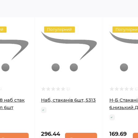
ий
Популярний
Популярни
8 наб стак
Наб, стаканів 6шт, 5313
Н-Б Стакані
л 6шт
6.низький 
296.44
169.69