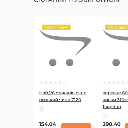
Популярний
Популярн
Наб,1/6 стаканів скло
версаче 80
низький чисті 7120
виски 310м
1ящ-4шт
154.04
290.40