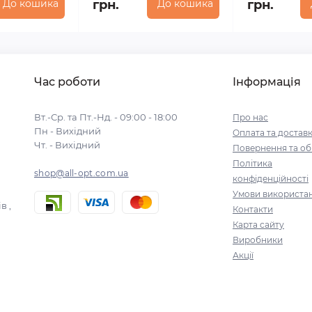
До кошика
грн.
До кошика
грн.
Час роботи
Інформація
Вт.-Ср. та Пт.-Нд. - 09:00 - 18:00
Про нас
Пн - Вихідний
Оплата та достав
Чт. - Вихідний
Повернення та об
Політика
shop@all-opt.com.ua
конфіденційності
Умови використа
в ,
Контакти
Карта сайту
Виробники
Акції