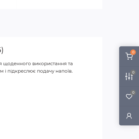
)
0
ля щоденного використання та
 і підкреслює подачу напоїв.
0
0