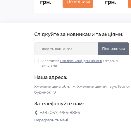
грн.
До кошика
грн.
Слідкуйте за новинками та акціями:
Підпишіться
Я прочитав
Політика конфіденційності
і згоден з
вимогами
Наша адреса:
Хмельницька обл. , м. Хмельницький , вул. Геологі
будинок 19
Зателефонуйте нам:
+38 (067)-966-8866
Передзвоніть мені