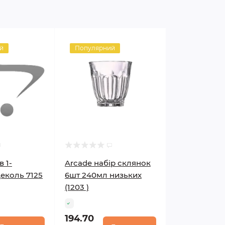
й
Популярний
в 1-
Arcade набір склянок
Деколь 7125
6шт 240мл низьких
(1203 )
194.70