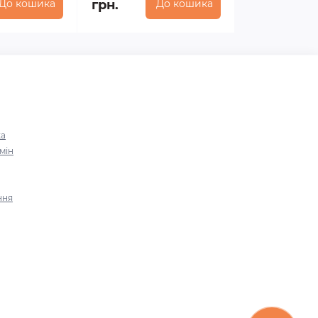
До кошика
грн.
До кошика
ка
мін
ння