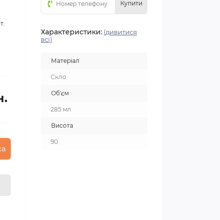
Купити
т.
Характеристики:
(дивитися
всі)
Матеріал
Скло
Об'єм
н.
285 мл
Висота
90
ка