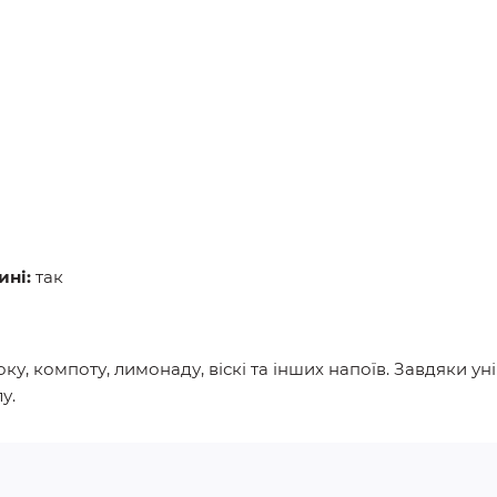
ні:
так
соку, компоту, лимонаду, віскі та інших напоїв. Завдяки 
у.