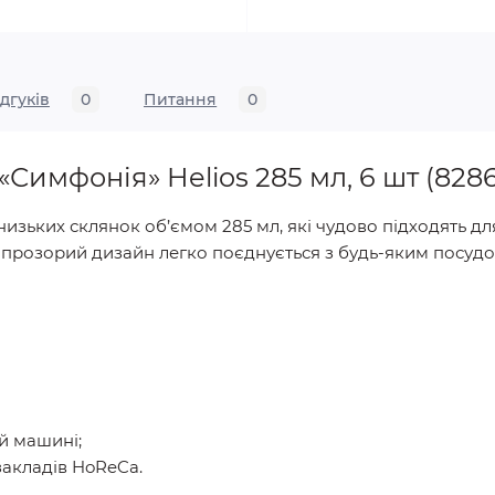
ідгуків
0
Питання
0
Симфонія» Helios 285 мл, 6 шт (8286
низьких склянок об’ємом 285 мл, які чудово підходять д
 прозорий дизайн легко поєднується з будь-яким посудом
й машині;
закладів HoReCa.