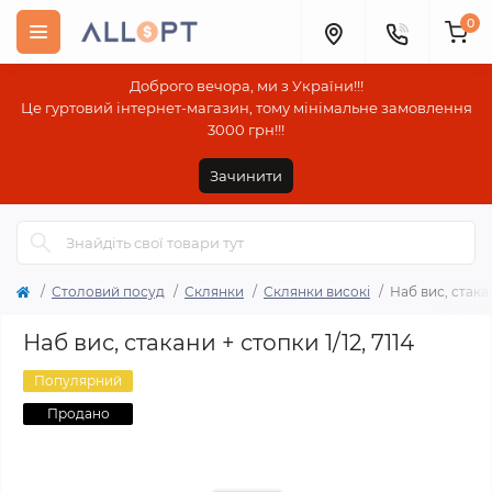
0
Доброго вечора, ми з України!!!
Це гуртовий інтернет-магазин, тому мінімальне замовлення
3000 грн!!!
Зачинити
Столовий посуд
Склянки
Склянки високі
Наб вис, стакан
Наб вис, стакани + стопки 1/12, 7114
Популярний
Продано